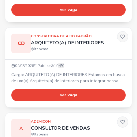
empresa oferece: Ótimo ambiente de trabalho,
oportunidade de crescimento, reconhecimento e
ver vaga
valorização. Interessados, entrem em contato com Gabriel
para mais informações.
CONSTRUTORA DE ALTO PADRÃO
ARQUITETO(A) DE INTERIORES
CD
Itapema
04/08/2026
Pública
10
0
Cargo: ARQUITETO(A) DE INTERIORES Estamos em busca
de um(a) Arquiteto(a) de Interiores para integrar nossa
equipe. 📍 Itapema/SC. Principais atividades:
desenvolvimento de projetos de interiores, elaboração de
ver vaga
layouts, modelagem 3D, levantamento de medidas,
acompanhamento de obras, contato com clientes e
fornecedores. Requisitos: graduação em Arquitetura e
Urbanismo, CAU ati
ADEMICON
CONSULTOR DE VENDAS
A
Itapema