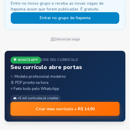
Entre no nosso grupo e receba as novas vagas de
Itapema assim que forem publicadas. É gratuito.
Entrar no grupo de Itapema
Denunciar vaga
💬 WHATSAPP
CRIE SEU CURRÍCULO
Seu currículo abre portas
✨ Modelo profissional moderno
📄 PDF pronto na hora
⚡ Feito todo pelo WhatsApp
👥 +5 mil currículos já criados
Criar meu currículo • R$ 14,90