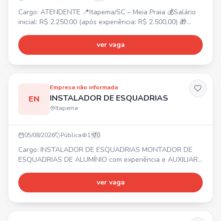
Cargo: ATENDENTE 📍Itapema/SC – Meia Praia 💰Salário
inicial: R$ 2.250,00 (após experiência: R$ 2.500,00) 🎁
Benefícios: Vale-alimentação R$ 250,00, Adicional
noturno, Bonificação por metas, Gympass, 2 consultas
ver vaga
online com psicólogo/mês, Consulta nutricionista,
Consultas médicas online ilimitadas, Descontos em
farmácias e exames. ⏰Horário de trabalho: Escala 12x36,
das 12h30 às
Empresa não informada
INSTALADOR DE ESQUADRIAS
EN
Itapema
05/08/2026
Pública
1
0
Cargo: INSTALADOR DE ESQUADRIAS MONTADOR DE
ESQUADRIAS DE ALUMÍNIO com experiência e AUXILIAR
DE INSTALADOR. 📍 Balneário Camboriú e região ⏰
Segunda a Sexta-feira 💰 Salário, Vale Alimentação,
ver vaga
Bonificação e Seguro de vida. ✅ Necessário experiência
comprovada em carteira para Instalador e Montador. Não
ter medo de altura!