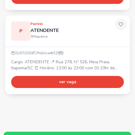
mensagem.
PanVel
ATENDENTE
P
Itapema
31/07/2026
Pública
52
0
Cargo: ATENDENTE 📍 Rua 278, N.º 526, Meia Praia,
Itapema/SC ⏰ Horário: 13:00 às 23:00 com 01:10hr de
intervalo. Duas folgas semanais (Escala 5x2). ✅
Requisitos: Ensino médio completo; Ter 18 anos ou mais.
ver vaga
🎁 Benefícios: Vale transporte, alimentação/refeição, plano
de saúde Unimed, associação de funcionários (assistência
odontológica + benefícios), bônus por resultado + partic