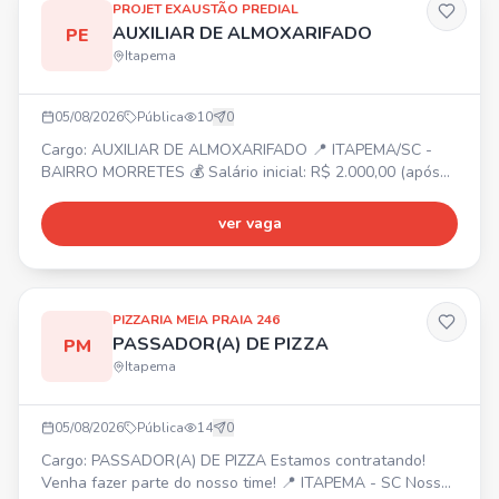
PROJET EXAUSTÃO PREDIAL
AUXILIAR DE ALMOXARIFADO
PE
Itapema
05/08/2026
Pública
10
0
Cargo: AUXILIAR DE ALMOXARIFADO 📍 ITAPEMA/SC -
BAIRRO MORRETES 💰 Salário inicial: R$ 2.000,00 (após
experiência, possibilidade de aumento) ⏰ Segunda a
sexta-feira 📋 Atividades: Organizar e cuidar do estoque;
ver vaga
Contar e conferir o estoque; Entregar peças e materiais à
produção; Separar parafusos, peças e materiais; Dar baixa
no sistema; Organizar prateleiras e manter estoque;
PIZZARIA MEIA PRAIA 246
PASSADOR(A) DE PIZZA
PM
Itapema
05/08/2026
Pública
14
0
Cargo: PASSADOR(A) DE PIZZA Estamos contratando!
Venha fazer parte do nosso time! 📍 ITAPEMA - SC Nossa