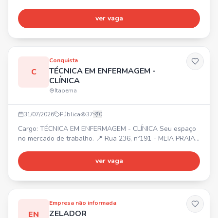
equipe. 📍 Itapema/SC. ✅ Atividades: Desenvolvimento de
projetos, layouts, memoriais, especificação de materiais,
ver vaga
modelagem 3D, levantamento de medidas,
acompanhamento de obras, contato com clientes e
fornecedores. 🎯 Requisitos: Graduação em Arquitetura e
Urbanismo, CAU ativo, e
Conquista
TÉCNICA EM ENFERMAGEM -
C
CLÍNICA
Itapema
31/07/2026
Pública
37
0
Cargo: TÉCNICA EM ENFERMAGEM - CLÍNICA Seu espaço
no mercado de trabalho. 📍 Rua 236, nº191 - MEIA PRAIA
(Itapema)
ver vaga
Empresa não informada
ZELADOR
EN