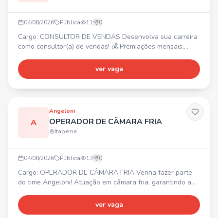
04/08/2026
Pública
11
0
Cargo: CONSULTOR DE VENDAS Desenvolva sua carreira
como consultor(a) de vendas! 💰 Premiações mensais,
trimestrais e anuais. Requisitos: Não exige experiência,
comprometimento, boa comunicação e proatividade. 📍
ver vaga
Oportunidade para unidade de Itapema.
Angeloni
OPERADOR DE CÂMARA FRIA
A
Itapema
04/08/2026
Pública
13
0
Cargo: OPERADOR DE CÂMARA FRIA Venha fazer parte
do time Angeloni! Atuação em câmara fria, garantindo a
correta armazenagem, separação e movimentação de
mercadorias. Controle de validade, qualidade e
ver vaga
conservação dos itens. Organização e limpeza do