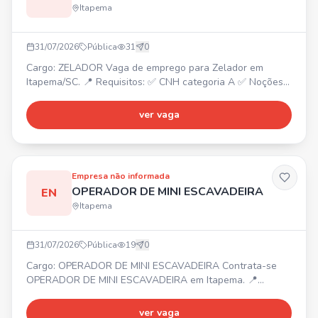
Itapema
31/07/2026
Pública
31
0
Cargo: ZELADOR Vaga de emprego para Zelador em
Itapema/SC. 📍 Requisitos: ✅ CNH categoria A ✅ Noções
básicas de manutenção Envie seu currículo!
ver vaga
Empresa não informada
OPERADOR DE MINI ESCAVADEIRA
EN
Itapema
31/07/2026
Pública
19
0
Cargo: OPERADOR DE MINI ESCAVADEIRA Contrata-se
OPERADOR DE MINI ESCAVADEIRA em Itapema. 📍
Itapema ⏰ Segunda a sexta 💰 Salário + almoço
Requisitos: • Experiência na função Entre em contato por
ver vaga