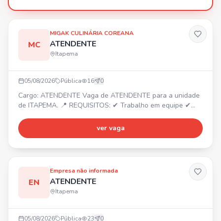
MIGAK CULINÁRIA COREANA
ATENDENTE
MC
Itapema
05/08/2026
Pública
16
0
Cargo: ATENDENTE Vaga de ATENDENTE para a unidade
de ITAPEMA. 📍 REQUISITOS: ✔ Trabalho em equipe ✔
Dedicado ✔ Responsável ✔ Organizado Envie seu
currículo por WhatsApp e faça parte do nosso time!
ver vaga
Empresa não informada
ATENDENTE
EN
Itapema
05/08/2026
Pública
23
0