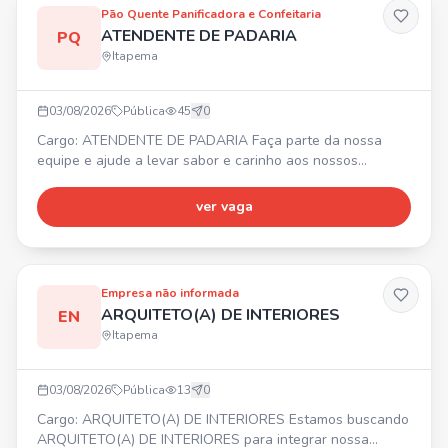
Pão Quente Panificadora e Confeitaria
ATENDENTE DE PADARIA
PQ
Itapema
03/08/2026
Pública
45
0
Cargo: ATENDENTE DE PADARIA Faça parte da nossa
equipe e ajude a levar sabor e carinho aos nossos
clientes todos os dias! ⏰ HORÁRIO: 13h às 20h
(fechamento) 💰 SALÁRIO: A COMBINAR ✅ REQUISITO:
ver vaga
Experiência com padaria (será um diferencial!)
Empresa não informada
ARQUITETO(A) DE INTERIORES
EN
Itapema
03/08/2026
Pública
13
0
Cargo: ARQUITETO(A) DE INTERIORES Estamos buscando
ARQUITETO(A) DE INTERIORES para integrar nossa