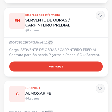
ambiente. 📍 Porto Belo, SC (CD Angeloni). ⏰ Diversos
horários. Requisitos: Agilidade, atenção, responsabilidade,
comprometimento e
Empresa não informada
SERVENTE DE OBRAS /
EN
CARPINTEIRO PREDIAL
Itapema
04/08/2026
Pública
11
0
Cargo: SERVENTE DE OBRAS / CARPINTEIRO PREDIAL
Contrata para Balneário Piçarras e Penha, SC. ✅Servente
de Obras ✅Carpinteiro Predial
ver vaga
GRUPON1
ALMOXARIFE
G
Itapema