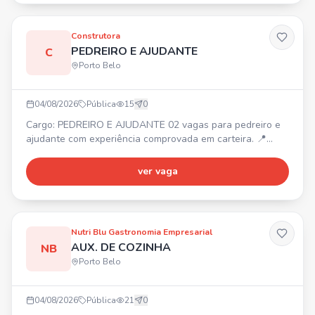
• Boa convivência e disposição para trabalho e
Construtora
PEDREIRO E AJUDANTE
C
Porto Belo
04/08/2026
Pública
15
0
Cargo: PEDREIRO E AJUDANTE 02 vagas para pedreiro e
ajudante com experiência comprovada em carteira. 📍
Obra no Jardim Praimar, de um pavimento. Contratação
imediata com carteira assinada. Interessados, entrar em
ver vaga
contato via WhatsApp.
Nutri Blu Gastronomia Empresarial
AUX. DE COZINHA
NB
Porto Belo
04/08/2026
Pública
21
0