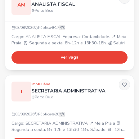
ANALISTA FISCAL
AM
Porto Belo
03/08/2026
Pública
17
0
Cargo: ANALISTA FISCAL Empresa: Contabilidade. 📍 Meia
Praia. ⏰ Segunda a sexta, 8h-12h e 13h30-18h. 💰 Salário
a combinar. Requisitos: Superior completo ou cursando
Ciências Contábeis, disponibilidade, conhecimento de
ver vaga
legislação, pontualidade. Rotinas do departamento fiscal
empresas do Simples, Lucro Presumido, lançamentos,
importações, conferência de notas fiscais e document
Imobiliária
SECRETARIA ADMINISTRATIVA
I
Porto Belo
03/08/2026
Pública
28
0
Cargo: SECRETARIA ADMINISTRATIVA 📍 Meia Praia ⏰
Segunda a sexta: 8h-12h e 13h30-18h. Sábado: 8h-12h.
💰 Salário inicial: R$2700,00. ✅ Requisitos: Graduação em