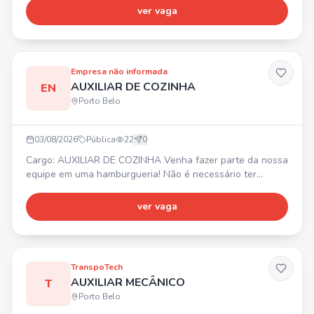
administração, atuação com sistemas internos e CRM.
ver vaga
Atendimento ao cliente (presencial/online), organização de
documentos, contratos, cadastros, atualização de imóveis,
suporte aos corretores, controle de agendas, proce
Empresa não informada
AUXILIAR DE COZINHA
EN
Porto Belo
03/08/2026
Pública
22
0
Cargo: AUXILIAR DE COZINHA Venha fazer parte da nossa
equipe em uma hamburgueria! Não é necessário ter
experiência – oferecemos oportunidade para quem deseja
aprender e crescer. 📍 Balneário Camboriú - Bairro das
ver vaga
Nações ⏰ Terça a domingo, das 16h10 às 00h20 ✅
Carteira assinada (CLT) ✅ Folga toda segunda-feira ✅ 1
domingo de folga por mês 📸 IMPORTANTE: Envie seu
CURRÍCULO COM
TranspoTech
AUXILIAR MECÂNICO
T
Porto Belo