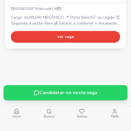
03/08/2026
Pública
14
0
Cargo: AUXILIAR MECÂNICO 📍 Porto Belo/SC ou região ⏰
Segunda a sexta-feira 💰 Salário a combinar + excelente
pacote de benefícios, contratação CLT Requisitos: • Boa
noção de mecânica • CNH categoria B válida •
ver vaga
Organização, comprometimento e vontade de aprender
Vaga também para PcD.
Candidatar-se nesta vaga
Início
Buscar
Salvas
Perfil