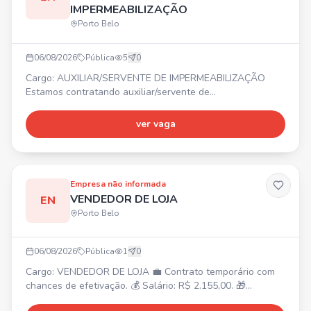
IMPERMEABILIZAÇÃO
Porto Belo
06/08/2026
Pública
5
0
Cargo: AUXILIAR/SERVENTE DE IMPERMEABILIZAÇÃO
Estamos contratando auxiliar/servente de
impermeabilização. ⏰ Horário comercial. 💰 Salário
compatível com a função. 🎁 Benefícios.
ver vaga
Empresa não informada
VENDEDOR DE LOJA
EN
Porto Belo
06/08/2026
Pública
1
0
Cargo: VENDEDOR DE LOJA 💼 Contrato temporário com
chances de efetivação. 💰 Salário: R$ 2.155,00. 🎁
Benefícios: VR R$21,00/dia + VT. ⏰ Horários: 11:40 às 20h