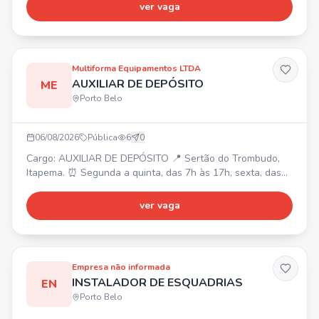
ou 13:50 às 22:10h (escala 6x1). 📍 Local: Porto Belo (SC)
ver vaga
- BR 101, KM 159 SN, Alto Perequê.
Multiforma Equipamentos LTDA
AUXILIAR DE DEPÓSITO
ME
Porto Belo
06/08/2026
Pública
6
0
Cargo: AUXILIAR DE DEPÓSITO 📍 Sertão do Trombudo,
Itapema. ⏰ Segunda a quinta, das 7h às 17h, sexta, das
7h às 16h (1h de almoço). 💰 Salário R$ 2.500 + R$ 520
de alimentação. 🎁 Plano Odontológico. Requisitos: Vaga
ver vaga
masculina, sem experiência. Contratação CLT.
Empresa não informada
INSTALADOR DE ESQUADRIAS
EN
Porto Belo