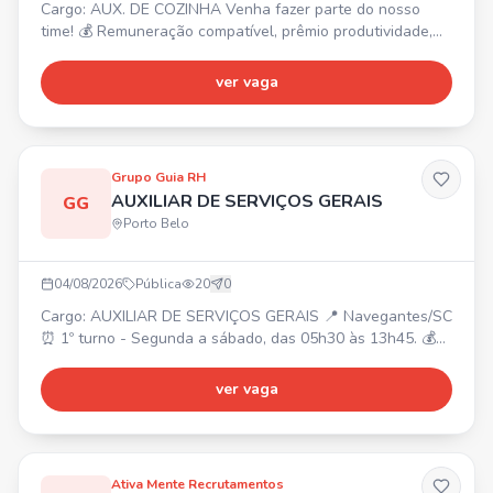
Cargo: AUX. DE COZINHA Venha fazer parte do nosso
time! 💰 Remuneração compatível, prêmio produtividade,
prêmio assiduidade, auxílio alimentação. 🎁 Refeição no
local, convênio farmácia, seguro de vida, vale transporte.
ver vaga
✅ PRÉ-REQUISITOS: Ensino Fundamental, experiência na
área. Interessados enviar currículo para
rh01@nutriblu.com.br
Grupo Guia RH
AUXILIAR DE SERVIÇOS GERAIS
GG
Porto Belo
04/08/2026
Pública
20
0
Cargo: AUXILIAR DE SERVIÇOS GERAIS 📍 Navegantes/SC
⏰ 1º turno - Segunda a sábado, das 05h30 às 13h45. 💰
R$ 2.049,30 + VR R$33/dia + VT + Cesta Básica R$220 +
Prêmio de Assiduidade + Alimentação na empresa. 📝
ver vaga
Requisitos: Ensino Fundamental completo, experiência em
limpeza e residir em Navegantes. Realizar limpeza e
conservação de áreas internas e externas, coleta e
descarte
Ativa Mente Recrutamentos