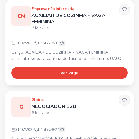
Empresa não informada
AUXILIAR DE COZINHA - VAGA
EN
FEMININA
Joinville
31/07/2026
Pública
32
0
Cargo: AUXILIAR DE COZINHA - VAGA FEMININA
Contrata-se para cantina de faculdade. ⏰ Turno: 07:00 às
15:00 (segunda a sexta-feira) + sábado pela manhã. 💰
Salário a combinar. Envie seu currículo!
ver vaga
Global
NEGOCIADOR B2B
G
Joinville
31/07/2026
Pública
24
0
Cargo: NEGOCIADOR B2B 📍 Joinville/SC 💼 Principais