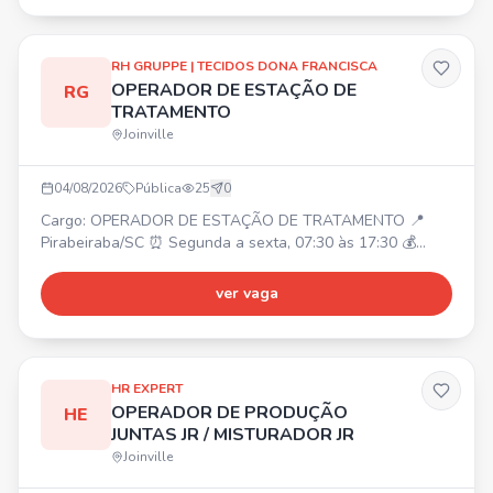
contábeis. Atividades: • Suporte em conciliações,
atualização de indicadores, organização de documentos
contábeis
RH GRUPPE | TECIDOS DONA FRANCISCA
OPERADOR DE ESTAÇÃO DE
RG
TRATAMENTO
Joinville
04/08/2026
Pública
25
0
Cargo: OPERADOR DE ESTAÇÃO DE TRATAMENTO 📍
Pirabeiraba/SC ⏰ Segunda a sexta, 07:30 às 17:30 💰
Salário: A combinar Requisitos: Ensino médio incompleto;
Experiência comprovada. Benefícios: Refeitório próprio
ver vaga
(desconto R$ 3,60); Vale transporte ou ajuda de custo;
Cozinha equipada.
HR EXPERT
OPERADOR DE PRODUÇÃO
HE
JUNTAS JR / MISTURADOR JR
Joinville