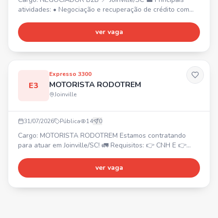
atividades: • Negociação e recuperação de crédito com
empresas; • Atendimento via telefone, WhatsApp e e-
mail; • Relacionamento com clientes e foco em resultados.
ver vaga
✅ Requisitos: • Ensino Médio Completo ou próximo a
conclusão; • Experiência com atendimento ao cliente. 🎁
Benefícios: 🍽️ Vale-alimentação/refeição | 🚍 Vale-trans
Expresso 3300
MOTORISTA RODOTREM
E3
Joinville
31/07/2026
Pública
14
0
Cargo: MOTORISTA RODOTREM Estamos contratando
para atuar em Joinville/SC! 🚛 Requisitos: 👉 CNH E 👉
MOPP 👉 EAR 👉 Experiência com Rodotrem Venha fazer
parte do nosso time! 💛🖤
ver vaga