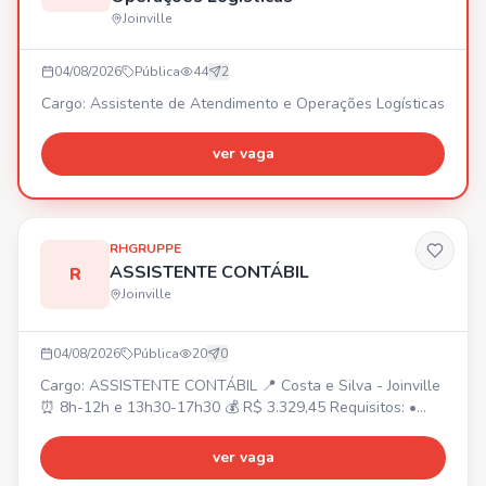
Joinville
04/08/2026
Pública
44
2
Cargo: Assistente de Atendimento e Operações Logísticas
ver vaga
RHGRUPPE
ASSISTENTE CONTÁBIL
R
Joinville
04/08/2026
Pública
20
0
Cargo: ASSISTENTE CONTÁBIL 📍 Costa e Silva - Joinville
⏰ 8h-12h e 13h30-17h30 💰 R$ 3.329,45 Requisitos: •
Superior cursando/completo Ciências Contábeis ou
Técnico em Contabilidade completo. • Experiência na área
ver vaga
contábil. • Conhecimento em rotinas e lançamentos