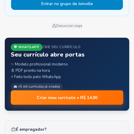
Entrar no grupo de Joinville
Denunciar vaga
💬 WHATSAPP
CRIE SEU CURRÍCULO
Seu currículo abre portas
✨ Modelo profissional moderno
📄 PDF pronto na hora
⚡ Feito todo pelo WhatsApp
👥 +5 mil currículos já criados
Criar meu currículo • R$ 14,90
É empregador?