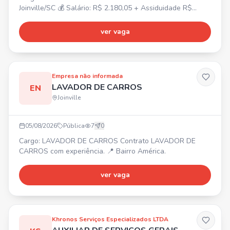
Joinville/SC 💰 Salário: R$ 2.180,05 + Assiduidade R$
150,00 + Vale-farmácia R$ 150,00 ⏰ Horário: Segunda a
sexta-feira, das 07h30 às 17h18 🎁 Benefícios:
ver vaga
Alimentação na empresa, Vale-transporte, Plano de saúde
e odontológico (após 90 dias). ✅ Requisitos: Masculino,
Residir na região norte de Joinville/SC. Aceitamos primeiro
emprego
Empresa não informada
LAVADOR DE CARROS
EN
Joinville
05/08/2026
Pública
7
0
Cargo: LAVADOR DE CARROS Contrato LAVADOR DE
CARROS com experiência. 📍 Bairro América.
ver vaga
Khronos Serviços Especializados LTDA