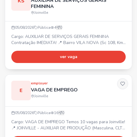
AUXILIAR DE SERVIÇOS GERAIS
KS
FEMININA
Joinville
05/08/2026
Pública
4
0
Cargo: AUXILIAR DE SERVIÇOS GERAIS FEMININA
Contratação IMEDIATA! 📍 Bairro VILA NOVA (Sc 108, Km
6, 5) ⏰ Segunda a Sexta das 08:00 às 12:00. 💰 Salário R$
956,10 + 7% Assiduidade + 20% Insalubridade. 🎁
ver vaga
Benefícios: Vale alimentação R$ 20,33/dia trabalhado +
Vale transporte (6% desconto em folha).
employer
VAGA DE EMPREGO
E
Joinville
05/08/2026
Pública
16
0
Cargo: VAGA DE EMPREGO Temos 10 vagas para Joinville!
📍 JOINVILLE - AUXILIAR DE PRODUÇÃO (Masculina, CLT
Art. 390) - MANUTENÇÃO DE EMPILHADEIRA (Masculina,