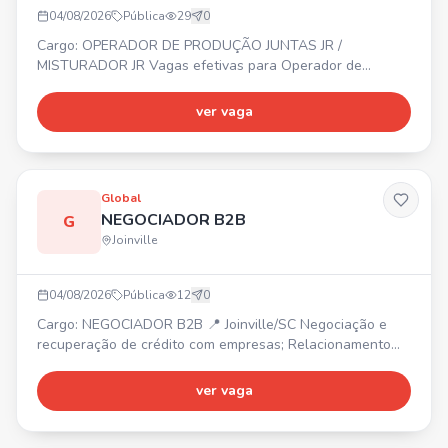
04/08/2026
Pública
29
0
Cargo: OPERADOR DE PRODUÇÃO JUNTAS JR /
MISTURADOR JR Vagas efetivas para Operador de
Produção Juntas Jr e Misturador Jr. 📍 Região do
Aventureiro – Joinville. ✔ Não é necessário ter
ver vaga
experiência. ✔ Ensino fundamental completo. Início
imediato. Interessados, enviar currículo pelo WhatsApp.
Global
NEGOCIADOR B2B
G
Joinville
04/08/2026
Pública
12
0
Cargo: NEGOCIADOR B2B 📍 Joinville/SC Negociação e
recuperação de crédito com empresas; Relacionamento
com clientes e foco em resultados. Mais vagas: Operador
de Telemarketing B2B (Araquari/SC), Estagiário de
ver vaga
Marketing (Joinville/SC), Back Office (Joinville/SC),
Estagiário B2C - Ensino Médio (Joinville/SC), Operador de
Telemarketing B2C (Joinville/SC). 📲 Envie seu currículo