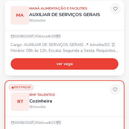
MANÁ ALIMENTAÇÃO E FACILITIES
AUXILIAR DE SERVIÇOS GERAIS
MA
Joinville
03/08/2026
Pública
26
0
Cargo: AUXILIAR DE SERVIÇOS GERAIS 📍 Joinville/SC ⏰
Horário: 05h às 11h, Escala: Segunda a Sexta. Requisitos:
• Limpeza e conservação de ambientes de áreas comuns.
• Movimentar equipamentos de limpeza. • Outras
ver vaga
atividades relacionadas à função. Cadastre-se também
em nosso site: manadobrasil.selecty.com.br
DESTAQUE
RHF TALENTOS
Cozinheira
RT
Joinville
03/08/2026
Pública
21
0