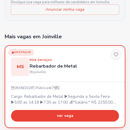
Divulgue sua vaga para milhares de candidatos em
Joinville
.
Anunciar minha vaga
Mais vagas
em Joinville
DESTAQUE
Msk Serviços
Rebarbador de Metal
MS
joinville
05/08/2026
Pública
7
0
Cargo: Rebarbador de Metal ▶️Segunda a Sexta Feira
▶️5:00 as 14:18 ▶️7:30 as 17:00 💰*Salário:* R$ 2250,00.
R$ 2300,00 *(Após 90 dias)* 💳*Prêmio Assiduidade:* •R$
350,00 *(A partir da contratação)*. •Podendo chegar a
ver vaga
R$500,00 *(Conforme critérios estabelecidos pela
empresa)* 🚌*V.T ou Vale Combustível* (Não temos