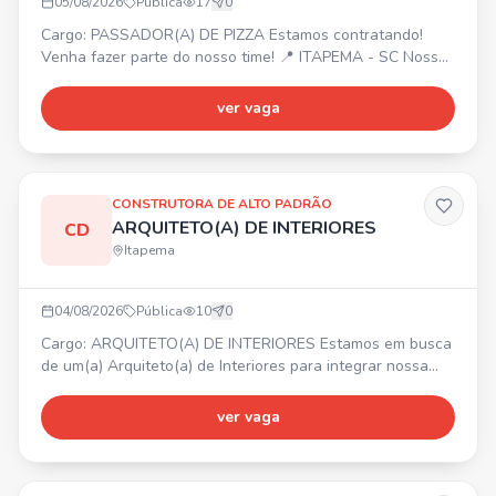
05/08/2026
Pública
17
0
Cargo: PASSADOR(A) DE PIZZA Estamos contratando!
Venha fazer parte do nosso time! 📍 ITAPEMA - SC Nossa
empresa oferece: Ótimo ambiente de trabalho,
oportunidade de crescimento, reconhecimento e
ver vaga
valorização. Interessados, entrem em contato com Gabriel
para mais informações.
CONSTRUTORA DE ALTO PADRÃO
ARQUITETO(A) DE INTERIORES
CD
Itapema
04/08/2026
Pública
10
0
Cargo: ARQUITETO(A) DE INTERIORES Estamos em busca
de um(a) Arquiteto(a) de Interiores para integrar nossa
equipe. 📍 Itapema/SC. Principais atividades:
desenvolvimento de projetos de interiores, elaboração de
ver vaga
layouts, modelagem 3D, levantamento de medidas,
acompanhamento de obras, contato com clientes e
fornecedores. Requisitos: graduação em Arquitetura e