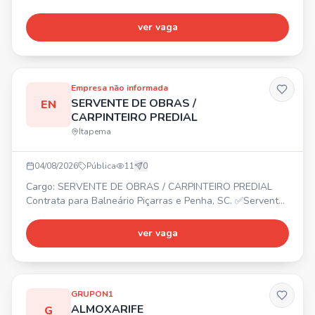
correta armazenagem, separação e movimentação de
mercadorias. Controle de validade, qualidade e
ver vaga
conservação dos itens. Organização e limpeza do
ambiente. 📍 Porto Belo, SC (CD Angeloni). ⏰ Diversos
horários. Requisitos: Agilidade, atenção, responsabilidade,
comprometimento e
Empresa não informada
SERVENTE DE OBRAS /
EN
CARPINTEIRO PREDIAL
Itapema
04/08/2026
Pública
11
0
Cargo: SERVENTE DE OBRAS / CARPINTEIRO PREDIAL
Contrata para Balneário Piçarras e Penha, SC. ✅Servente
de Obras ✅Carpinteiro Predial
ver vaga
GRUPON1
ALMOXARIFE
G