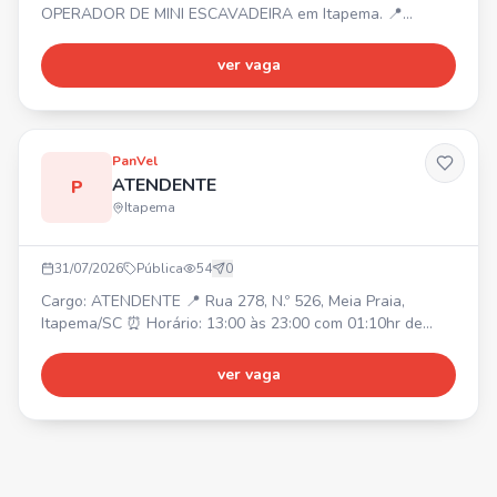
OPERADOR DE MINI ESCAVADEIRA em Itapema. 📍
Itapema ⏰ Segunda a sexta 💰 Salário + almoço
Requisitos: • Experiência na função Entre em contato por
ver vaga
mensagem.
PanVel
ATENDENTE
P
Itapema
31/07/2026
Pública
54
0
Cargo: ATENDENTE 📍 Rua 278, N.º 526, Meia Praia,
Itapema/SC ⏰ Horário: 13:00 às 23:00 com 01:10hr de
intervalo. Duas folgas semanais (Escala 5x2). ✅
Requisitos: Ensino médio completo; Ter 18 anos ou mais.
ver vaga
🎁 Benefícios: Vale transporte, alimentação/refeição, plano
de saúde Unimed, associação de funcionários (assistência
odontológica + benefícios), bônus por resultado + partic