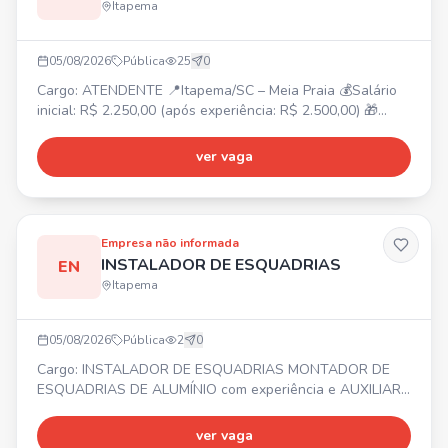
Itapema
05/08/2026
Pública
25
0
Cargo: ATENDENTE 📍Itapema/SC – Meia Praia 💰Salário
inicial: R$ 2.250,00 (após experiência: R$ 2.500,00) 🎁
Benefícios: Vale-alimentação R$ 250,00, Adicional
noturno, Bonificação por metas, Gympass, 2 consultas
ver vaga
online com psicólogo/mês, Consulta nutricionista,
Consultas médicas online ilimitadas, Descontos em
farmácias e exames. ⏰Horário de trabalho: Escala 12x36,
das 12h30 às
Empresa não informada
INSTALADOR DE ESQUADRIAS
EN
Itapema
05/08/2026
Pública
2
0
Cargo: INSTALADOR DE ESQUADRIAS MONTADOR DE
ESQUADRIAS DE ALUMÍNIO com experiência e AUXILIAR
DE INSTALADOR. 📍 Balneário Camboriú e região ⏰
Segunda a Sexta-feira 💰 Salário, Vale Alimentação,
ver vaga