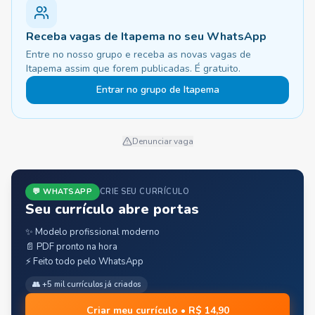
Receba vagas de Itapema no seu WhatsApp
Entre no nosso grupo e receba as novas vagas de
Itapema assim que forem publicadas. É gratuito.
Entrar no grupo de Itapema
Denunciar vaga
💬 WHATSAPP
CRIE SEU CURRÍCULO
Seu currículo abre portas
✨ Modelo profissional moderno
📄 PDF pronto na hora
⚡ Feito todo pelo WhatsApp
👥 +5 mil currículos já criados
Criar meu currículo • R$ 14,90