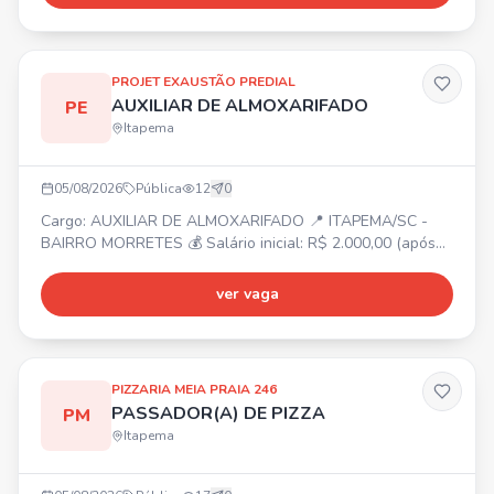
Bonificação e Seguro de vida. ✅ Necessário experiência
comprovada em carteira para Instalador e Montador. Não
ter medo de altura!
PROJET EXAUSTÃO PREDIAL
AUXILIAR DE ALMOXARIFADO
PE
Itapema
05/08/2026
Pública
12
0
Cargo: AUXILIAR DE ALMOXARIFADO 📍 ITAPEMA/SC -
BAIRRO MORRETES 💰 Salário inicial: R$ 2.000,00 (após
experiência, possibilidade de aumento) ⏰ Segunda a
sexta-feira 📋 Atividades: Organizar e cuidar do estoque;
ver vaga
Contar e conferir o estoque; Entregar peças e materiais à
produção; Separar parafusos, peças e materiais; Dar baixa
no sistema; Organizar prateleiras e manter estoque;
PIZZARIA MEIA PRAIA 246
PASSADOR(A) DE PIZZA
PM
Itapema