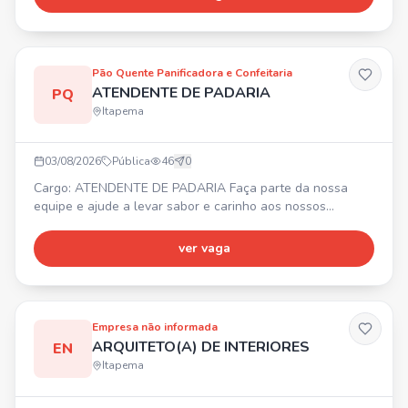
trabalho em equipe
Pão Quente Panificadora e Confeitaria
ATENDENTE DE PADARIA
PQ
Itapema
03/08/2026
Pública
46
0
Cargo: ATENDENTE DE PADARIA Faça parte da nossa
equipe e ajude a levar sabor e carinho aos nossos
clientes todos os dias! ⏰ HORÁRIO: 13h às 20h
(fechamento) 💰 SALÁRIO: A COMBINAR ✅ REQUISITO:
ver vaga
Experiência com padaria (será um diferencial!)
Empresa não informada
ARQUITETO(A) DE INTERIORES
EN
Itapema