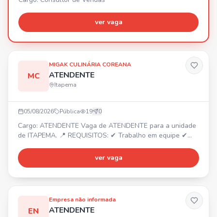
ver vaga
MIGAK CULINÁRIA COREANA
ATENDENTE
MC
Itapema
05/08/2026
Pública
19
0
Cargo: ATENDENTE Vaga de ATENDENTE para a unidade
de ITAPEMA. 📍 REQUISITOS: ✔ Trabalho em equipe ✔
Dedicado ✔ Responsável ✔ Organizado Envie seu
currículo por WhatsApp e faça parte do nosso time!
ver vaga
Empresa não informada
ATENDENTE
EN