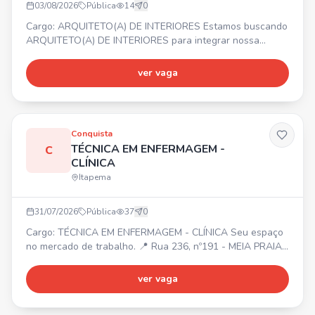
03/08/2026
Pública
14
0
Cargo: ARQUITETO(A) DE INTERIORES Estamos buscando
ARQUITETO(A) DE INTERIORES para integrar nossa
equipe. 📍 Itapema/SC. ✅ Atividades: Desenvolvimento de
projetos, layouts, memoriais, especificação de materiais,
ver vaga
modelagem 3D, levantamento de medidas,
acompanhamento de obras, contato com clientes e
fornecedores. 🎯 Requisitos: Graduação em Arquitetura e
Urbanismo, CAU ativo, e
Conquista
TÉCNICA EM ENFERMAGEM -
C
CLÍNICA
Itapema
31/07/2026
Pública
37
0
Cargo: TÉCNICA EM ENFERMAGEM - CLÍNICA Seu espaço
no mercado de trabalho. 📍 Rua 236, nº191 - MEIA PRAIA
(Itapema)
ver vaga