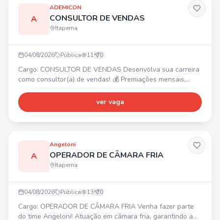
Urbanismo, CAU ati
ADEMICON
CONSULTOR DE VENDAS
A
Itapema
04/08/2026
Pública
11
0
Cargo: CONSULTOR DE VENDAS Desenvolva sua carreira
como consultor(a) de vendas! 💰 Premiações mensais,
trimestrais e anuais. Requisitos: Não exige experiência,
comprometimento, boa comunicação e proatividade. 📍
ver vaga
Oportunidade para unidade de Itapema.
Angeloni
OPERADOR DE CÂMARA FRIA
A
Itapema
04/08/2026
Pública
13
0
Cargo: OPERADOR DE CÂMARA FRIA Venha fazer parte
do time Angeloni! Atuação em câmara fria, garantindo a