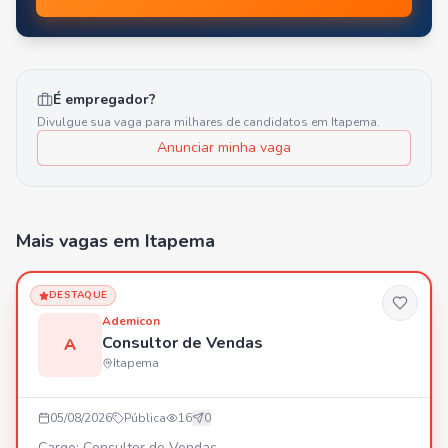
É empregador?
Divulgue sua vaga para milhares de candidatos em
Itapema
.
Anunciar minha vaga
Mais vagas
em Itapema
DESTAQUE
Ademicon
Consultor de Vendas
A
Itapema
05/08/2026
Pública
16
0
Cargo: Consultor de Vendas