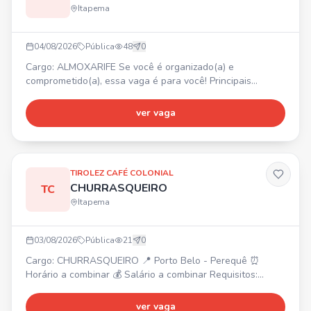
Itapema
04/08/2026
Pública
48
0
Cargo: ALMOXARIFE Se você é organizado(a) e
comprometido(a), essa vaga é para você! Principais
atividades: • Receber, conferir e armazenar materiais e
equipamentos; • Realizar lançamentos e controlar
ver vaga
entradas e saídas no sistema; • Manter o almoxarifado
organizado, limpo e seguro; • Realizar inventários
periódicos e controle de estoque; • Atender solicitações
de materiais das
TIROLEZ CAFÉ COLONIAL
CHURRASQUEIRO
TC
Itapema
03/08/2026
Pública
21
0
Cargo: CHURRASQUEIRO 📍 Porto Belo - Perequê ⏰
Horário a combinar 💰 Salário a combinar Requisitos:
Experiência na função Conhecimento de tipos e pontos de
carnes Agilidade e organização Comprometimento e
ver vaga