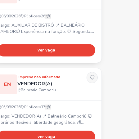
06/08/2026
Pública
26
0
argo: AUXILIAR DE BISTRÔ 📍 BALNEÁRIO
AMBORIÚ Experiência na função. ⏰ Segunda:
2:00 às 18h | Terça a Sábado: 11:30 às 20:30 💰
$ 2.218,00 + R$ 282,00 Vale Alimentação +
ora Extra Atividades: Auxílio e atendimento a
ver vaga
liente, atendimento na cozinha, preparo de
limentos, estoque e produção de receitas.
Empresa não informada
VENDEDOR(A)
EN
Balneario Camboriu
05/08/2026
Pública
37
0
rgo: VENDEDOR(A) 📍 Balneário Camboriú ⏰
orários flexíveis, liberdade geográfica. 💰
anhos acima da média (sem limite de teto),
remiações mensais, trimestrais e anuais. ✨
ver vaga