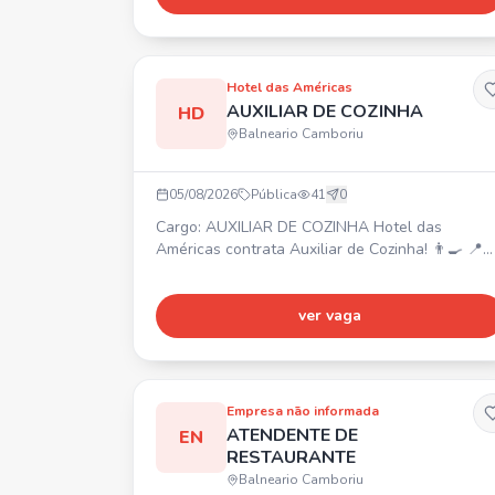
João ✅ Gympass ✅ Convênio com SESC ✅
Refeição no local ✅ VT caso deseje ✅ Hora
extra paga em folha ✅ Plano de carreira
Hotel das Américas
AUXILIAR DE COZINHA
HD
Balneario Camboriu
05/08/2026
Pública
41
0
Cargo: AUXILIAR DE COZINHA Hotel das
Américas contrata Auxiliar de Cozinha! 👨‍🍳 📍
Local: Balneário Camboriú/SC Atividades: Auxiliar
no preparo e montagem dos alimentos,
higienizar, cortar e organizar ingredientes, apoia
ver vaga
a equipe de cozinha, manter a cozinha limpa e
organizada, auxiliar na organização e reposição
de alimentos, seguir normas de higiene, trabalh
em equipe
Empresa não informada
ATENDENTE DE
EN
RESTAURANTE
Balneario Camboriu