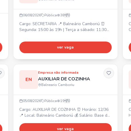
06/08/2026
Pública
38
0
Cargo: SECRETARIA 📍 Balneário Camboriú ⏰
C
Segunda: 15:00 às 19h | Terça a sábado: 11:30
C
às 20:30 💰 R$ 2.362,00 + quebra de caixa R$
1
826,70 (seg a sab) Atividades: Atendimento ao
R
público presencial e online, caixa, auxílio para um
ver vaga
H
bom andamento do salão, cuidado com o cliente
c
e ambiente. Requisito: Ter experiência na função.
a
Empresa não informada
AUXILIAR DE COZINHA
EN
Balneario Camboriu
05/08/2026
Pública
19
0
Cargo: AUXILIAR DE COZINHA ⏰ Horário: 12/36
Ca
📍 Local: Balneário Camboriú 💰 Salário: Base da
H
categoria + bonificação. Interessados, enviem
G
seu currículo para o WhatsApp.
p
ver vaga