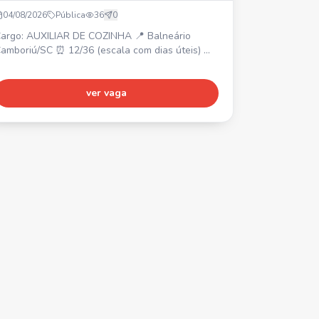
04/08/2026
Pública
36
0
argo: AUXILIAR DE COZINHA 📍 Balneário
amboriú/SC ⏰ 12/36 (escala com dias úteis) 💰
alário base da categoria + bonificações. 🎁
econhecimento e incentivos. Venha fazer parte
o nosso time!
ver vaga