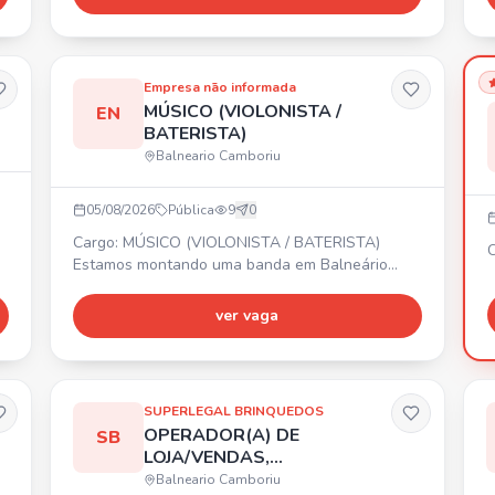
O
e
d
c
Empresa não informada
p
MÚSICO (VIOLONISTA /
EN
BATERISTA)
Balneario Camboriu
05/08/2026
Pública
9
0
Cargo: MÚSICO (VIOLONISTA / BATERISTA)
C
Estamos montando uma banda em Balneário
Camboriú/SC e região! 🎸🥁 PROCURAMOS: -
Violonista - Baterista Buscamos pessoas
r
ver vaga
comprometidas, que amem música, tenham
disponibilidade para ensaios e vontade de
crescer. 🎶 Bora fazer música, gravar e colocar
ar
essa banda na estrada! 🔥
SUPERLEGAL BRINQUEDOS
OPERADOR(A) DE
SB
LOJA/VENDAS,
OPERADOR(A) DE CAIXA,
Balneario Camboriu