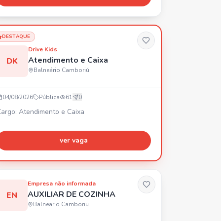
ferecemos plano de carreira. ✅ Requisitos: Não
xige experiência, ser comprometido, ter vontade
e transformar sua vida, comunicação,
apacidade de trabalhar em equipe e ser
DESTAQUE
roativo.
Drive Kids
Atendimento e Caixa
DK
Balneário Camboriú
04/08/2026
Pública
61
0
argo: Atendimento e Caixa
ver vaga
Empresa não informada
AUXILIAR DE COZINHA
EN
Balneario Camboriu