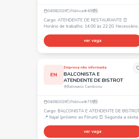
04/08/2026
Pública
40
0
Cargo: ATENDENTE DE RESTAURANTE ⏰
Horário de trabalho: 14:00 às 22:20. Necessário
ter disponibilidade para horas extras. 💰 Salário
inicial: R$ 2.250,00. 🎁 Benefícios: Alimentação
ver vaga
na empresa, Vale transporte. ✅ Requisitos: Ser
uma pessoa comunicativa, ter responsabilidade
com horários e metas.
Empresa não informada
BALCONISTA E
EN
ATENDENTE DE BISTROT
Balneario Camboriu
04/08/2026
Pública
73
0
Cargo: BALCONISTA E ATENDENTE DE BISTRO
📍 Itajaí (próximo ao Fórum) ⏰ Segunda a sexta
das 10h às 19h (1h30 de almoço). Sábado com
horário reduzido. 💰 Salário inicial: R$ 2.550,00
ver vaga
(após 3 meses: R$ 2.756,00). Requisitos: Ensino