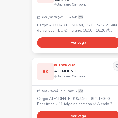
Balneario Camboriu
06/08/2026
Pública
41
0
Cargo: AUXILIAR DE SERVIÇOS GERAIS 📍 Sala
de vendas - BC ⏰ Horário: 08:00 - 16:20 💰
Salário: Fixo + Variável 🎁 Benefícios:
Alimentação no local, Cesta básica, Plano de
ver vaga
Saúde e Odontológico.
BURGER KING
ATENDENTE
BK
Balneario Camboriu
05/08/2026
Pública
17
0
Cargo: ATENDENTE 💰 Salário: R$ 2.150,00.
Benefícios: ✅ 1 folga na semana ✅ A cada 2
domingos trabalhados, folga 1 ✅ Convênio
odontológico ✅ Convênio com a Farmácia São
ver vaga