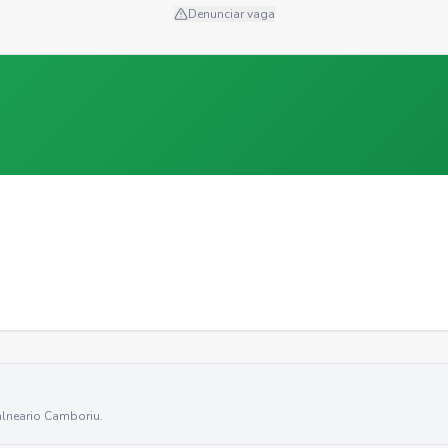
Denunciar vaga
lneario Camboriu
.