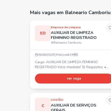
Mais vagas
em Balneario Camboriu
Empresa de Limpeza
AUXILIAR DE LIMPEZA
ED
FEMININO REGISTRADO
Balneario Camboriu
06/08/2026
Pública
29
0
Cargo: AUXILIAR DE LIMPEZA FEMININO
REGISTRADO Início imediato! 🚀 Requisitos: •
Acima de 36 anos • Experiência na área da
limpeza • Residir em Curitiba, próximo aos bairr
ver vaga
Água Verde e Boqueirão 📍 Jornada de trabalho
⏰ • Seg, Qua e Sex: 7h às 11h (Água Verde) •
Ter e Qui: 8h às 14h15 (Boqueirão) Obs:
Trabalhará em 2 clientes.
COSTÃO
AUXILIAR DE SERVIÇOS
C
GERAIS