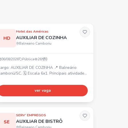
Hotel das Américas
AUXILIAR DE COZINHA
HD
Balneario Camboriu
06/08/2026
Pública
26
0
argo: AUXILIAR DE COZINHA 📍 Balneário
amboriú/SC. 🗓️ Escala 6x1. Principais atividades:
uxiliar no preparo e montagem dos alimentos,
igienizar e organizar ingredientes, apoiar a
quipe de cozinha, manter a limpeza e
ver vaga
rganização. ✅ Requisitos: experiência será um
iferencial, organização, responsabilidade, boa
omunicação, disponibilidade de horários. 💰
ferecemos: salár
SERV' EMPREGOS
AUXILIAR DE BISTRÔ
SE
Balneario Camboriu