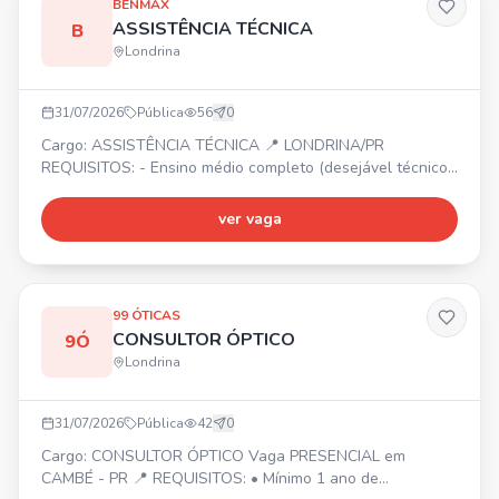
BENMAX
ASSISTÊNCIA TÉCNICA
B
Londrina
31/07/2026
Pública
56
0
Cargo: ASSISTÊNCIA TÉCNICA 📍 LONDRINA/PR
REQUISITOS: - Ensino médio completo (desejável técnico
ou superior em andamento em Administração, Logística,
Eletrotécnica ou áreas correlatas) - Boa comunicação
ver vaga
verbal e escrita - Organização, proatividade e atenção aos
detalhes - Facilidade para negociação e relacionamento
com clientes e prestadores de serviços - Conhecimento
em inf
99 ÓTICAS
CONSULTOR ÓPTICO
9Ó
Londrina
31/07/2026
Pública
42
0
Cargo: CONSULTOR ÓPTICO Vaga PRESENCIAL em
CAMBÉ - PR 📍 REQUISITOS: • Mínimo 1 ano de