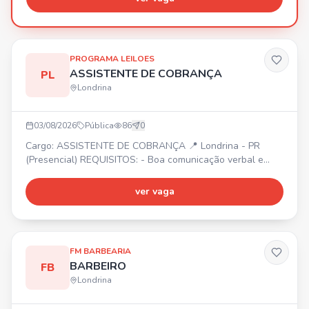
PROGRAMA LEILOES
ASSISTENTE DE COBRANÇA
PL
Londrina
03/08/2026
Pública
86
0
Cargo: ASSISTENTE DE COBRANÇA 📍 Londrina - PR
(Presencial) REQUISITOS: - Boa comunicação verbal e
escrita - Conhecimentos em Excel (básico/intermediário) -
Ensino médio completo - Experiência prévia com cobrança
ver vaga
ou áreas financeiras (desejável) BENEFÍCIOS: - Plano de
saúde e odontológico - Wellhub (Gympass) -
Adiantamento de salário - Convênio com farmácia -
Refeição na emp
FM BARBEARIA
BARBEIRO
FB
Londrina