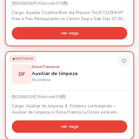
03/08/2026
Pública
373
0
Cargo: Auxiliar Cozinha Bom dia Preciso *AUX COZINHA*
Free e Fixo Restaurante no Centro Seg a Sab Das 07:30
as 15;30 SEXO: FEMININO COM EXPERIÊNCIA Mandar
currículo
ver vaga
DESTAQUE
Dona Francisca
Auxiliar de limpeza
DF
Londrina
02/08/2026
Pública
33
0
Cargo: Auxiliar de limpeza 🌷 Estamos contratando –
Auxiliar de Limpeza A Dona Francisca Doces está em
busca de uma profissional dedicada, organizada e
caprichosa para fazer parte da nossa equipe. Vaga:
ver vaga
Auxiliar de Limpeza (Feminina) Horário de trabalho: •
Segunda a quinta: 10h40 às 19h20 • Sexta e sábado: