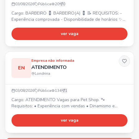
03/08/2026
Pública
20
0
Cargo: BARBEIRO 💈 BARBEIRO(A) 💈 📝 REQUISITOS: -
Experiência comprovada - Disponibilidade de horários ✨
Excelente oportunidade para formação de clientela e
ótimos ganhos no Shopping Boulevard. 💰 Envie seu
ver vaga
contato!
Empresa não informada
ATENDIMENTO
EN
Londrina
03/08/2026
Pública
134
1
Cargo: ATENDIMENTO Vagas para Pet Shop. 🐾
Requisitos: • Experiência com vendas • Dinamismo e
determinação • Habilidades com organização •
Proatividade • AMAR ANIMAIS
ver vaga