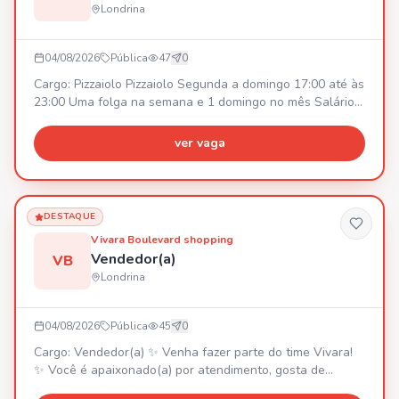
Londrina
04/08/2026
Pública
47
0
Cargo: Pizzaiolo Pizzaiolo Segunda a domingo 17:00 até às
23:00 Uma folga na semana e 1 domingo no mês Salário
inícial R$2800,00 podendo ajustar rápido dependendo do
desenvolvimento.
ver vaga
DESTAQUE
Vivara Boulevard shopping
Vendedor(a)
VB
Londrina
04/08/2026
Pública
45
0
Cargo: Vendedor(a) ✨ Venha fazer parte do time Vivara!
✨ Você é apaixonado(a) por atendimento, gosta de
desafios e quer construir uma carreira em uma das