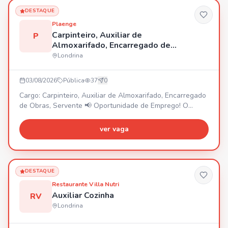
DESTAQUE
Plaenge
Carpinteiro, Auxiliar de
P
Almoxarifado, Encarregado de
Obras, Servente
Londrina
03/08/2026
Pública
37
0
Cargo: Carpinteiro, Auxiliar de Almoxarifado, Encarregado
de Obras, Servente 📢 Oportunidade de Emprego! O
Grupo Plaenge está com vagas abertas em Londrina/PR
para diferentes áreas da construção civil: -Carpinteiro -
ver vaga
Auxiliar de Almoxarifado - Servente de Obras - Servente
de Limpeza - Encarregado de Obras Tem interesse ou
conhece alguém que se encaixa nessas oportunidades?
Entre em contato!! 🚀 Venha fazer parte da maior
DESTAQUE
construtora do Sul do país!
Restaurante Villa Nutri
Auxiliar Cozinha
RV
Londrina