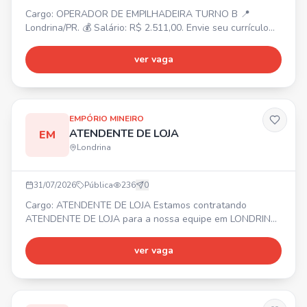
Cargo: OPERADOR DE EMPILHADEIRA TURNO B 📍
Londrina/PR. 💰 Salário: R$ 2.511,00. Envie seu currículo
no site ou no whatsapp.
ver vaga
EMPÓRIO MINEIRO
ATENDENTE DE LOJA
EM
Londrina
31/07/2026
Pública
236
0
Cargo: ATENDENTE DE LOJA Estamos contratando
ATENDENTE DE LOJA para a nossa equipe em LONDRINA!
📍 Buscamos alguém com postura profissional,
cordialidade, responsabilidade, comprometimento,
ver vaga
organização, atenção aos detalhes e boa comunicação.
Experiência anterior em atendimento ou operação de
caixa será um diferencial. ATIVIDADES: atendimento ao
cliente, operação de caixa, o