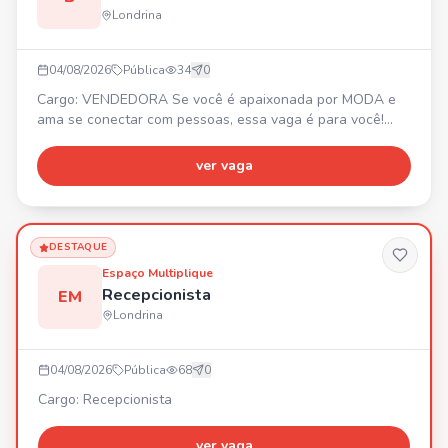
Londrina
04/08/2026
Pública
34
0
Cargo: VENDEDORA Se você é apaixonada por MODA e
ama se conectar com pessoas, essa vaga é para você!
Buscamos alguém que: ✨ Ame moda e esteja por dentro
das tendências. ⚡ Seja proativa, tenha atitude, iniciativa e
ver vaga
goste de fazer acontecer. 👜 Tenha experiência com
vendas e foco em resultados. 💬 Se comunique bem, seja
simpática e saiba encantar clientes. 📍 Centro de Londrin
DESTAQUE
Espaço Multiplique
Recepcionista
EM
Londrina
04/08/2026
Pública
68
0
Cargo: Recepcionista
ver vaga