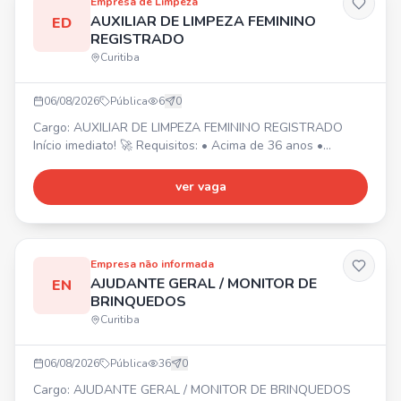
Empresa de Limpeza
9 9782-0299
AUXILIAR DE LIMPEZA FEMININO
ED
REGISTRADO
Curitiba
06/08/2026
Pública
6
0
Cargo: AUXILIAR DE LIMPEZA FEMININO REGISTRADO
Início imediato! 🚀 Requisitos: • Acima de 36 anos •
Experiência na área da limpeza • Residir em Curitiba,
próximo aos bairros Água Verde e Boqueirão 📍 Jornada
ver vaga
de trabalho: • Seg, Qua, Sex: 7h às 11h (Água Verde) ⏰ •
Ter, Qui: 8h às 14h15 (Boqueirão) ⏰ Local: Bairros Água
Verde e Boqueirão. Trabalhará em 2 clientes.
Empresa não informada
AJUDANTE GERAL / MONITOR DE
EN
BRINQUEDOS
Curitiba
06/08/2026
Pública
36
0
Cargo: AJUDANTE GERAL / MONITOR DE BRINQUEDOS