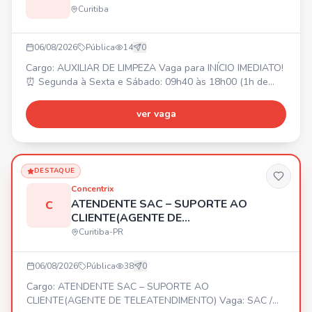
Curitiba
06/08/2026
Pública
14
0
Cargo: AUXILIAR DE LIMPEZA Vaga para INÍCIO IMEDIATO!
⏰ Segunda à Sexta e Sábado: 09h40 às 18h00 (1h de
intervalo). 📍 LOCAL DE TRABALHO: CIC. 💰 SALÁRIO: R$
1.900,00. 🎁 BENEFÍCIOS: Alimentação R$ 494,00 (no
ver vaga
local) e Vale Transporte (para quem optar). Envie seu
currículo!
DESTAQUE
Concentrix
ATENDENTE SAC – SUPORTE AO
C
CLIENTE(AGENTE DE
TELEATENDIMENTO)
Curitiba-PR
06/08/2026
Pública
38
0
Cargo: ATENDENTE SAC – SUPORTE AO
CLIENTE(AGENTE DE TELEATENDIMENTO) Vaga: SAC /