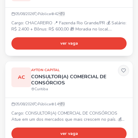
05/08/2026
Pública
42
0
Cargo: CHACAREIRO 📍 Fazenda Rio Grande/PR 💰 Salário:
R$ 2.400 + Bônus: R$ 600,00 🎁 Moradia no local.
Atividades: Manutenção e conservação da chácara, corte
de grama, jardim, horta, pomar, limpeza e pequenos
ver vaga
reparos. Requisitos: Experiência como chacareiro/caseiro,
conhecimento em manutenção geral, jardinagem, roçada e
noções básicas de reparos. Responsável e comprometido.
AYTON CAPITAL
CONSULTOR(A) COMERCIAL DE
AC
CONSÓRCIOS
Curitiba
05/08/2026
Pública
14
0
Cargo: CONSULTOR(A) COMERCIAL DE CONSÓRCIOS
Atue em um dos mercados que mais crescem no país. 💰
Ajuda de custo R$ 3.000,00 + comissão OU modelo 100%
comissionado sem teto de ganhos. ✨ Para início imediato.
ver vaga
🧑‍💻 Treinamento completo, suporte e ferramentas. 📈