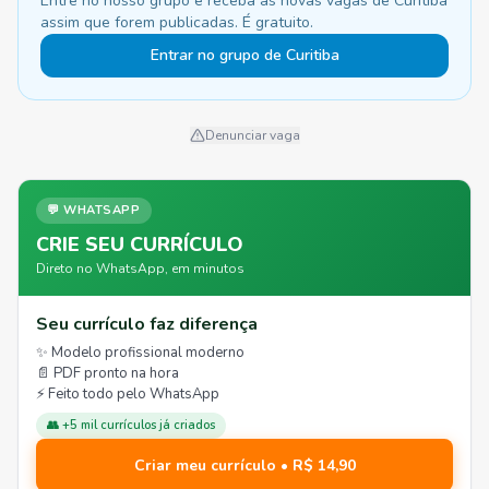
Entre no nosso grupo e receba as novas vagas de Curitiba
assim que forem publicadas. É gratuito.
Entrar no grupo de Curitiba
Denunciar vaga
💬 WHATSAPP
CRIE SEU CURRÍCULO
Direto no WhatsApp, em minutos
Seu currículo faz diferença
✨ Modelo profissional moderno
📄 PDF pronto na hora
⚡ Feito todo pelo WhatsApp
👥 +5 mil currículos já criados
Criar meu currículo • R$ 14,90