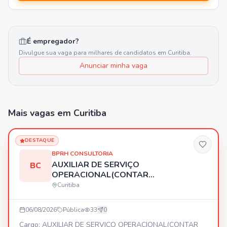
É empregador?
Divulgue sua vaga para milhares de candidatos em
Curitiba
.
Anunciar minha vaga
Mais vagas
em Curitiba
DESTAQUE
BPRH CONSULTORIA
AUXILIAR DE SERVIÇO
BC
OPERACIONAL(CONTAR
ESTOQUES)
Curitiba
06/08/2026
Pública
33
0
Cargo: AUXILIAR DE SERVIÇO OPERACIONAL(CONTAR