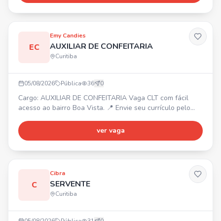
Crescimento e reconhecimento. Envie seu currículo para
julianasouza.axton@gmail.com ou entre em contato pelo
WhatsApp.
Emy Candies
AUXILIAR DE CONFEITARIA
EC
Curitiba
05/08/2026
Pública
36
0
Cargo: AUXILIAR DE CONFEITARIA Vaga CLT com fácil
acesso ao bairro Boa Vista. 📍 Envie seu currículo pelo
WhatsApp.
ver vaga
Cibra
SERVENTE
C
Curitiba