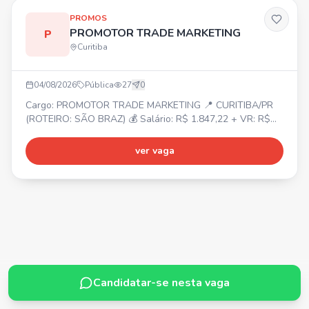
PROMOS
PROMOTOR TRADE MARKETING
P
Curitiba
04/08/2026
Pública
27
0
Cargo: PROMOTOR TRADE MARKETING 📍 CURITIBA/PR
(ROTEIRO: SÃO BRAZ) 💰 Salário: R$ 1.847,22 + VR: R$
40,90/dia + VT (conforme relatório). 🎁 Benefícios: Celular
e internet fornecidos pela empresa. ⏰ Horário: Seg. a Sex.
ver vaga
07h-16h e Sáb. 07h-11h. 📝 Requisitos: • Experiência
como promotor ou repositor. • Ensino Médio incompleto. •
Facilidade com app de pesquisa. • Diferencial: ter
Candidatar-se nesta vaga