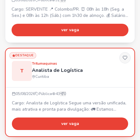
05/08/2026
Pública
31
0
Cargo: SERVENTE 📍 Colombo/PR. ⏰ 08h às 18h (Seg. a
Sex.) e 08h às 12h (Sáb.) com 1h30 de almoço. 💰 Salário
R$2.120,00 + Cesta Básica + Vale Transporte. Requisitos:
• Disposição para esforço físico. • Fácil acesso ao Centro
ver vaga
de Colombo. Responsabilidades: • Auxiliar em produção,
manutenção e operações. • Carregamento,
descarregamento e movimentação de materiais. •
Organizaçã
DESTAQUE
Tritumaquinas
Analista de Logística
T
Curitiba
05/08/2026
Pública
43
0
Cargo: Analista de Logística Segue uma versão unificada,
mais atrativa e pronta para divulgação: 🚛 Estamos
contratando: Analista de Logística Venha fazer parte da
equipe da Tritumaquinas! Se você é uma pessoa
ver vaga
organizada, proativa, gosta de desafios e possui
experiência em logística de transportes, essa