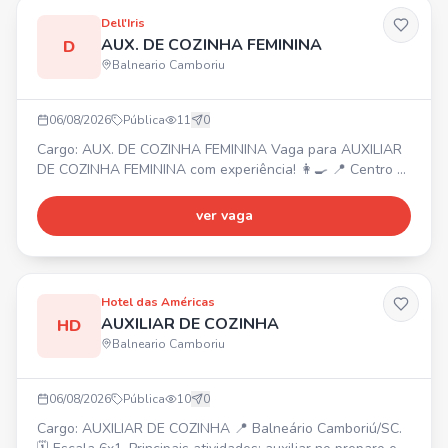
Dell'Iris
AUX. DE COZINHA FEMININA
D
Balneario Camboriu
06/08/2026
Pública
11
0
Cargo: AUX. DE COZINHA FEMININA Vaga para AUXILIAR
DE COZINHA FEMININA com experiência! 👩‍🍳 📍 Centro -
Balneário Camboriú ⏰ Horário: 08:00 às 16:00 (com
almoço) de segunda a sábado. Funções: Auxiliar na
ver vaga
produção e montagem das marmitas, organização e
limpeza da cozinha. Requisito: Experiência nas rotinas da
cozinha. 🎁 Benefícios: Alimentação na empresa, ambiente
acolhe
Hotel das Américas
AUXILIAR DE COZINHA
HD
Balneario Camboriu
06/08/2026
Pública
10
0
Cargo: AUXILIAR DE COZINHA 📍 Balneário Camboriú/SC.