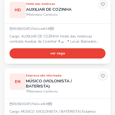
Hotel das Américas
AUXILIAR DE COZINHA
HD
Balneario Camboriu
05/08/2026
Pública
34
0
Cargo: AUXILIAR DE COZINHA Hotel das Américas
contrata Auxiliar de Cozinha! 👨‍🍳 📍 Local: Balneário
Camboriú/SC Atividades: Auxiliar no preparo e montagem
dos alimentos, higienizar, cortar e organizar ingredientes,
ver vaga
apoiar a equipe de cozinha, manter a cozinha limpa e
organizada, auxiliar na organização e reposição de
alimentos, seguir normas de higiene, trabalhar em equipe
Empresa não informada
MÚSICO (VIOLONISTA /
EN
BATERISTA)
Balneario Camboriu
05/08/2026
Pública
4
0
Cargo: MÚSICO (VIOLONISTA / BATERISTA) Estamos