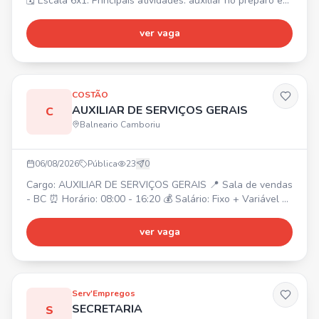
🗓️ Escala 6x1. Principais atividades: auxiliar no preparo e
montagem dos alimentos, higienizar e organizar
ingredientes, apoiar a equipe de cozinha, manter a limpeza
ver vaga
e organização. ✅ Requisitos: experiência será um
diferencial, organização, responsabilidade, boa
comunicação, disponibilidade de horários. 💰 Oferecemos:
salár
COSTÃO
AUXILIAR DE SERVIÇOS GERAIS
C
Balneario Camboriu
06/08/2026
Pública
23
0
Cargo: AUXILIAR DE SERVIÇOS GERAIS 📍 Sala de vendas
- BC ⏰ Horário: 08:00 - 16:20 💰 Salário: Fixo + Variável 🎁
Benefícios: Alimentação no local, Cesta básica, Plano de
Saúde e Odontológico.
ver vaga
Serv'Empregos
SECRETARIA
S