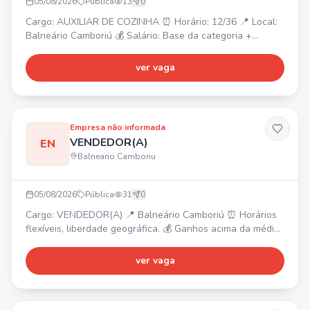
05/08/2026
Pública
13
0
Cargo: AUXILIAR DE COZINHA ⏰ Horário: 12/36 📍 Local:
Balneário Camboriú 💰 Salário: Base da categoria +
bonificação. Interessados, enviem seu currículo para o
WhatsApp.
ver vaga
Empresa não informada
VENDEDOR(A)
EN
Balneario Camboriu
05/08/2026
Pública
31
0
Cargo: VENDEDOR(A) 📍 Balneário Camboriú ⏰ Horários
flexíveis, liberdade geográfica. 💰 Ganhos acima da média
(sem limite de teto), premiações mensais, trimestrais e
anuais. ✨ Oferecemos plano de carreira. ✅ Requisitos:
ver vaga
Não exige experiência, ser comprometido, ter vontade de
transformar sua vida, comunicação, capacidade de
trabalhar em equipe e ser proativo.