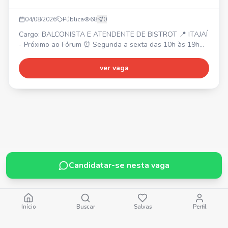
04/08/2026
Pública
68
0
Cargo: BALCONISTA E ATENDENTE DE BISTROT 📍 ITAJAÍ
- Próximo ao Fórum ⏰ Segunda a sexta das 10h às 19h
(1h30 de almoço) e sábado com horário reduzido. 💰
Salário inicial: R$ 2.550,00 (após 3 meses: R$ 2.756,00).
ver vaga
Requisitos: ✔ Ensino médio completo ✔ Facilidade para
trabalhar em equipe ✔ Agilidade e responsabilidade ✔
Experiência com atendimento será um diferencial.
Buscamos
Candidatar-se nesta vaga
Início
Buscar
Salvas
Perfil