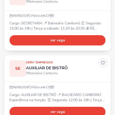
Balneario Camboriu
06/08/2026
Pública
23
0
Cargo: SECRETARIA 📍 Balneário Camboriú ⏰ Segunda:
15:00 às 19h | Terça a sábado: 11:30 às 20:30 💰 R$
2.362,00 + quebra de caixa R$ 826,70 (seg a sab)
Atividades: Atendimento ao público presencial e online,
ver vaga
caixa, auxílio para um bom andamento do salão, cuidado
com o cliente e ambiente. Requisito: Ter experiência na
função.
SERV' EMPREGOS
AUXILIAR DE BISTRÔ
SE
Balneario Camboriu
06/08/2026
Pública
12
0
Cargo: AUXILIAR DE BISTRÔ 📍 BALNEÁRIO CAMBORIÚ
Experiência na função. ⏰ Segunda: 12:00 às 18h | Terça a
Sábado: 11:30 às 20:30 💰 Salário: R$2.218,00 + R$282,00
(Vale Alimentação) + Hora Extra. Atividades: •
ver vaga