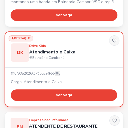
montando uma banda em Balneário Camboriú/SC e região!
🎸🥁 PROCURAMOS: - Violonista - Baterista Buscamos
pessoas comprometidas, que amem música, tenham
ver vaga
disponibilidade para ensaios e vontade de crescer. 🎶
Bora fazer música, gravar e colocar essa banda na
estrada! 🔥
DESTAQUE
Drive Kids
Atendimento e Caixa
DK
Balneário Camboriú
04/08/2026
Pública
55
0
Cargo: Atendimento e Caixa
ver vaga
Empresa não informada
ATENDENTE DE RESTAURANTE
EN