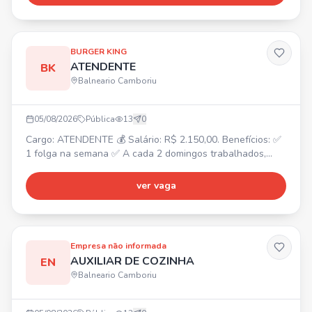
Atendimento ao cliente e cozinha • Preparação de
alimentos • Estoque • Produção de receitas
BURGER KING
ATENDENTE
BK
Balneario Camboriu
05/08/2026
Pública
13
0
Cargo: ATENDENTE 💰 Salário: R$ 2.150,00. Benefícios: ✅
1 folga na semana ✅ A cada 2 domingos trabalhados,
folga 1 ✅ Convênio odontológico ✅ Convênio com a
Farmácia São João ✅ Gympass ✅ Convênio com SESC ✅
ver vaga
Refeição no local ✅ VT caso deseje ✅ Hora extra paga
em folha ✅ Plano de carreira
Empresa não informada
AUXILIAR DE COZINHA
EN
Balneario Camboriu