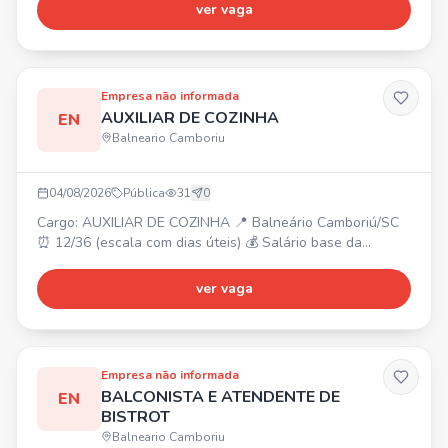
Balneário Camboriú/SC. Requisitos: gostar de atender
ver vaga
pessoas, ter energia e responsabilidade. 💰 Oferecemos:
✔️ Salário compatível ✔️ Bonificações de vendas ✔️ Vale-
Transporte ✔️ Day Off de aniversário 🎁 ✔️ Cartão Flexível
de Benefí
Empresa não informada
AUXILIAR DE COZINHA
EN
Balneario Camboriu
04/08/2026
Pública
31
0
Cargo: AUXILIAR DE COZINHA 📍 Balneário Camboriú/SC
⏰ 12/36 (escala com dias úteis) 💰 Salário base da
categoria + bonificações. 🎁 Reconhecimento e incentivos.
Venha fazer parte do nosso time!
ver vaga
Empresa não informada
BALCONISTA E ATENDENTE DE
EN
BISTROT
Balneario Camboriu