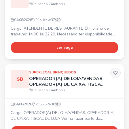
Balneario Camboriu
04/08/2026
Pública
37
0
Cargo: ATENDENTE DE RESTAURANTE ⏰ Horário de
trabalho: 14:00 às 22:20. Necessário ter disponibilidade
para horas extras. 💰 Salário inicial: R$ 2.250,00. 🎁
Benefícios: Alimentação na empresa, Vale transporte. ✅
ver vaga
Requisitos: Ser uma pessoa comunicativa, ter
responsabilidade com horários e metas.
SUPERLEGAL BRINQUEDOS
OPERADOR(A) DE LOJA/VENDAS,
SB
OPERADOR(A) DE CAIXA, FISCAL
DE LOJA
Balneario Camboriu
04/08/2026
Pública
30
0
Cargo: OPERADOR(A) DE LOJA/VENDAS, OPERADOR(A)
DE CAIXA, FISCAL DE LOJA Venha fazer parte da
SUPERLEGAL BRINQUEDOS! 🧸✨ 📍 Balneário Shopping –