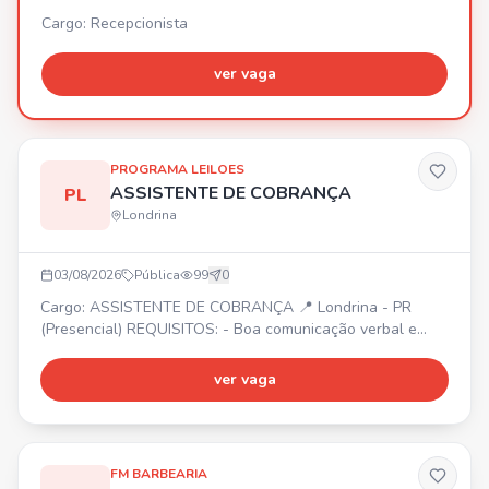
Cargo: Recepcionista
ver vaga
PROGRAMA LEILOES
ASSISTENTE DE COBRANÇA
PL
Londrina
03/08/2026
Pública
99
0
Cargo: ASSISTENTE DE COBRANÇA 📍 Londrina - PR
(Presencial) REQUISITOS: - Boa comunicação verbal e
escrita - Conhecimentos em Excel (básico/intermediário) -
Ensino médio completo - Experiência prévia com cobrança
ver vaga
ou áreas financeiras (desejável) BENEFÍCIOS: - Plano de
saúde e odontológico - Wellhub (Gympass) -
Adiantamento de salário - Convênio com farmácia -
Refeição na emp
FM BARBEARIA