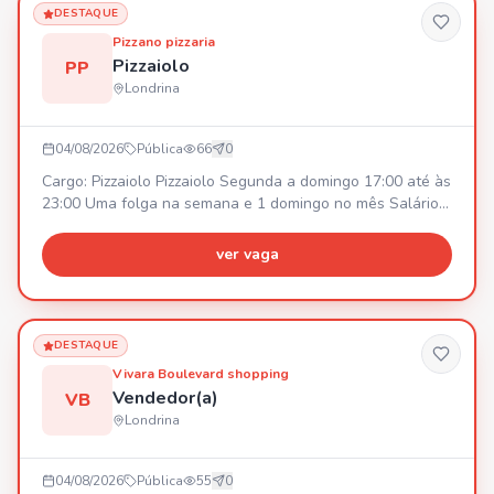
DESTAQUE
Pizzano pizzaria
Pizzaiolo
PP
Londrina
04/08/2026
Pública
66
0
Cargo: Pizzaiolo Pizzaiolo Segunda a domingo 17:00 até às
23:00 Uma folga na semana e 1 domingo no mês Salário
inícial R$2800,00 podendo ajustar rápido dependendo do
desenvolvimento.
ver vaga
DESTAQUE
Vivara Boulevard shopping
Vendedor(a)
VB
Londrina
04/08/2026
Pública
55
0