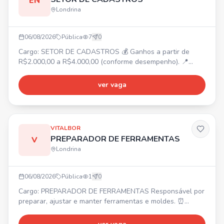
EN
Londrina
06/08/2026
Pública
7
0
Cargo: SETOR DE CADASTROS 💰 Ganhos a partir de
R$2.000,00 a R$4.000,00 (conforme desempenho). 📍
Centro de Londrina. ⏰ Segunda a sexta-feira: 09:30 às
19:30. Sábado: 09:00 às 14:00. ✅ Treinamento fornecido,
ver vaga
não é necessária experiência.
VITALBOR
PREPARADOR DE FERRAMENTAS
V
Londrina
06/08/2026
Pública
1
0
Cargo: PREPARADOR DE FERRAMENTAS Responsável por
preparar, ajustar e manter ferramentas e moldes. ⏰
Turno: 07:00 às 17:00. Preferencial com experiência. 💰
Salário acima do mercado + Vale-Transporte + Vale-