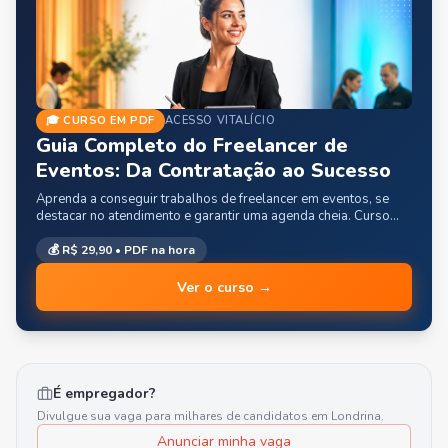
🎓 CURSO EM PDF
ACESSO VITALÍCIO
Guia Completo do Freelancer de
Eventos: Da Contratação ao Sucesso
Aprenda a conseguir trabalhos de freelancer em eventos, se
destacar no atendimento e garantir uma agenda cheia. Curso
prático para garçons, barmen e recepcionistas.
💰
R$ 29,90
• PDF na hora
Ver o curso →
É empregador?
Divulgue sua vaga para milhares de candidatos em
Londrina
.
Anunciar minha vaga