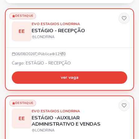
Londrina PR. ⏰ Entrevistas de Segunda a Sexta, das
09:00 às 17:00. Vagas disponíveis também para
estrangeiros, PCD e 60+. 🎁 Benefíc
DESTAQUE
EVO ESTAGIOS LONDRINA
ESTÁGIO - RECEPÇÃO
EE
LONDRINA
06/08/2026
Pública
12
0
Cargo: ESTÁGIO - RECEPÇÃO
ver vaga
DESTAQUE
EVO ESTAGIOS LONDRINA
ESTÁGIO -AUXILIAR
EE
ADMINISTRATIVO E VENDAS
LONDRINA