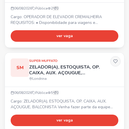
06/08/2026
Pública
2
0
Cargo: OPERADOR DE ELEVADOR CREMALHEIRA
REQUISITOS: • Disponibilidade para viagens e
deslocamentos conforme demanda da empresa. •
Organização e controle • PROATIVIDADE • Início imediato!
ver vaga
📍 Cidade de Londrina/PR. Envie seu currículo por
WhatsApp.
SUPER MUFFATO
ZELADOR(A), ESTOQUISTA, OP.
SM
CAIXA, AUX. AÇOUGUE,
BALCONISTA
Londrina
06/08/2026
Pública
5
0
Cargo: ZELADOR(A), ESTOQUISTA, OP. CAIXA, AUX.
AÇOUGUE, BALCONISTA Venha fazer parte da equipe
Super Muffato Madre Leonia! Temos vagas para
Zelador(a), Estoquista, Op. Caixa, Aux. Açougue e
ver vaga
Balconista. 📍 Av. Me. Leônia Milito, 1175 - Bela Suíça,