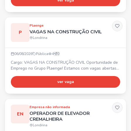
ver vaga
Alimentação de R$ 521,00 + Seguro de Vida + TotalPass.
Enviar currículo por WhatsApp ou e-mail.
Plaenge
VAGAS NA CONSTRUÇÃO CIVIL
P
Londrina
06/08/2026
Pública
4
0
Cargo: VAGAS NA CONSTRUÇÃO CIVIL Oportunidade de
Emprego no Grupo Plaenge! Estamos com vagas abertas
em Londrina/PR para diversas áreas da construção civil. 🚀
Faça parte da maior construtora do Sul do país!
ver vaga
Encaminhe seu currículo. 📍 Londrina/PR
Empresa não informada
OPERADOR DE ELEVADOR
EN
CREMALHEIRA
Londrina