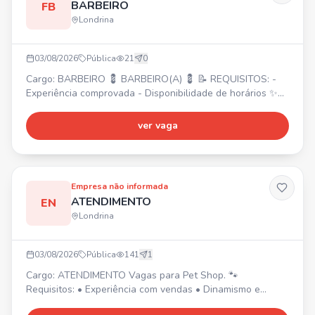
BARBEIRO
FB
Londrina
03/08/2026
Pública
21
0
Cargo: BARBEIRO 💈 BARBEIRO(A) 💈 📝 REQUISITOS: -
Experiência comprovada - Disponibilidade de horários ✨
Excelente oportunidade para formação de clientela e
ótimos ganhos no Shopping Boulevard. 💰 Envie seu
ver vaga
contato!
Empresa não informada
ATENDIMENTO
EN
Londrina
03/08/2026
Pública
141
1
Cargo: ATENDIMENTO Vagas para Pet Shop. 🐾
Requisitos: • Experiência com vendas • Dinamismo e
determinação • Habilidades com organização •