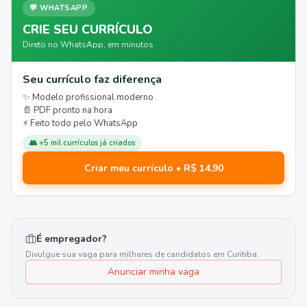
💬 WHATSAPP
CRIE SEU CURRÍCULO
Direto no WhatsApp, em minutos
Seu currículo faz diferença
✨ Modelo profissional moderno
📄 PDF pronto na hora
⚡ Feito todo pelo WhatsApp
👥 +5 mil currículos já criados
Criar meu currículo • R$ 14,90
É empregador?
Divulgue sua vaga para milhares de candidatos em
Curitiba
.
Anunciar minha vaga