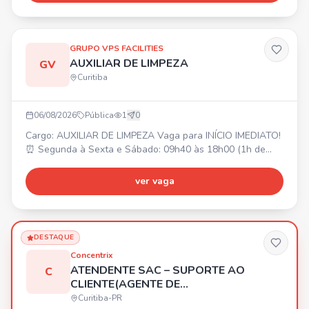
assiduidade após experiência), refeições no local, plano
odontológico e de saúde. Requisitos: Idade a partir de 17
anos
GRUPO VPS FACILITIES
AUXILIAR DE LIMPEZA
GV
Curitiba
06/08/2026
Pública
1
0
Cargo: AUXILIAR DE LIMPEZA Vaga para INÍCIO IMEDIATO!
⏰ Segunda à Sexta e Sábado: 09h40 às 18h00 (1h de
intervalo). 📍 LOCAL DE TRABALHO: CIC. 💰 SALÁRIO: R$
1.900,00. 🎁 BENEFÍCIOS: Alimentação R$ 494,00 (no
ver vaga
local) e Vale Transporte (para quem optar). Envie seu
currículo!
DESTAQUE
Concentrix
ATENDENTE SAC – SUPORTE AO
C
CLIENTE(AGENTE DE
TELEATENDIMENTO)
Curitiba-PR