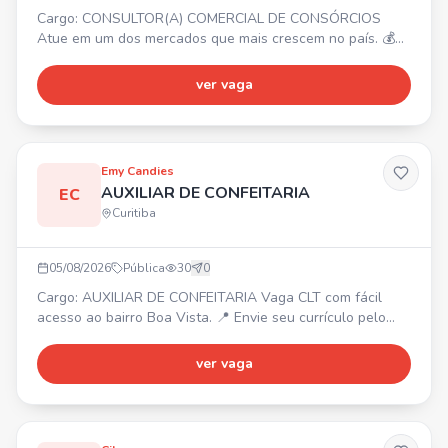
Cargo: CONSULTOR(A) COMERCIAL DE CONSÓRCIOS
Atue em um dos mercados que mais crescem no país. 💰
Ajuda de custo R$ 3.000,00 + comissão OU modelo 100%
comissionado sem teto de ganhos. ✨ Para início imediato.
ver vaga
🧑‍💻 Treinamento completo, suporte e ferramentas. 📈
Crescimento e reconhecimento. Envie seu currículo para
julianasouza.axton@gmail.com ou entre em contato pelo
WhatsApp.
Emy Candies
AUXILIAR DE CONFEITARIA
EC
Curitiba
05/08/2026
Pública
30
0
Cargo: AUXILIAR DE CONFEITARIA Vaga CLT com fácil
acesso ao bairro Boa Vista. 📍 Envie seu currículo pelo
WhatsApp.
ver vaga