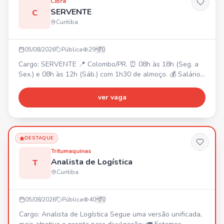
Cibra
SERVENTE
C
Curitiba
05/08/2026
Pública
29
0
Cargo: SERVENTE 📍 Colombo/PR. ⏰ 08h às 18h (Seg. a
Sex.) e 08h às 12h (Sáb.) com 1h30 de almoço. 💰 Salário
R$2.120,00 + Cesta Básica + Vale Transporte. Requisitos:
• Disposição para esforço físico. • Fácil acesso ao Centro
ver vaga
de Colombo. Responsabilidades: • Auxiliar em produção,
manutenção e operações. • Carregamento,
descarregamento e movimentação de materiais. •
Organizaçã
DESTAQUE
Tritumaquinas
Analista de Logística
T
Curitiba
05/08/2026
Pública
40
0
Cargo: Analista de Logística Segue uma versão unificada,