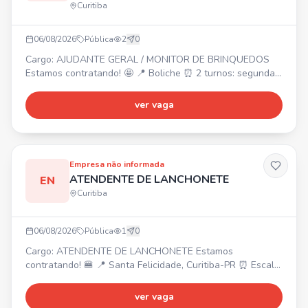
Curitiba
06/08/2026
Pública
2
0
Cargo: AJUDANTE GERAL / MONITOR DE BRINQUEDOS
Estamos contratando! 🤩 📍 Boliche ⏰ 2 turnos: segunda
a sexta das 9h às 16h ou 16h às 21h 💰 Diária de R$
180,00 🎁 Vale transporte e almoço/café Venha fazer
ver vaga
parte da nossa equipe!
Empresa não informada
ATENDENTE DE LANCHONETE
EN
Curitiba
06/08/2026
Pública
1
0
Cargo: ATENDENTE DE LANCHONETE Estamos
contratando! 🍔 📍 Santa Felicidade, Curitiba-PR ⏰ Escala
6x1, horários a partir das 08h até 23h (conforme escala).
💰 Salário: A partir de R$ 1.700,00. 🎁 Benefícios: Cartão
ver vaga
alimentação (bonificação de R$300 a R$500 por