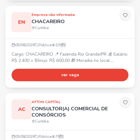
servente.
Empresa não informada
CHACAREIRO
EN
Curitiba
05/08/2026
Pública
33
0
Cargo: CHACAREIRO 📍 Fazenda Rio Grande/PR 💰 Salário:
R$ 2.400 + Bônus: R$ 600,00 🎁 Moradia no local.
Atividades: Manutenção e conservação da chácara, corte
de grama, jardim, horta, pomar, limpeza e pequenos
ver vaga
reparos. Requisitos: Experiência como chacareiro/caseiro,
conhecimento em manutenção geral, jardinagem, roçada e
noções básicas de reparos. Responsável e comprometido.
AYTON CAPITAL
CONSULTOR(A) COMERCIAL DE
AC
CONSÓRCIOS
Curitiba
05/08/2026
Pública
7
0