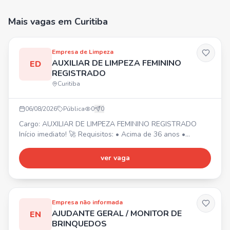
Mais vagas
em Curitiba
Empresa de Limpeza
AUXILIAR DE LIMPEZA FEMININO
ED
REGISTRADO
Curitiba
06/08/2026
Pública
0
0
Cargo: AUXILIAR DE LIMPEZA FEMININO REGISTRADO
Início imediato! 🚀 Requisitos: • Acima de 36 anos •
Experiência na área da limpeza • Residir em Curitiba,
próximo aos bairros Água Verde e Boqueirão 📍 Jornada
ver vaga
de trabalho: • Seg, Qua, Sex: 7h às 11h (Água Verde) ⏰ •
Ter, Qui: 8h às 14h15 (Boqueirão) ⏰ Local: Bairros Água
Verde e Boqueirão. Trabalhará em 2 clientes.
Empresa não informada
AJUDANTE GERAL / MONITOR DE
EN
BRINQUEDOS