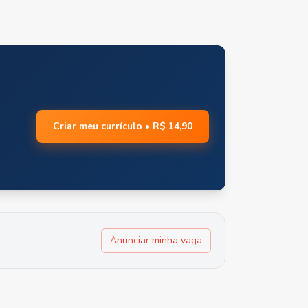
Criar meu currículo • R$ 14,90
Anunciar minha vaga