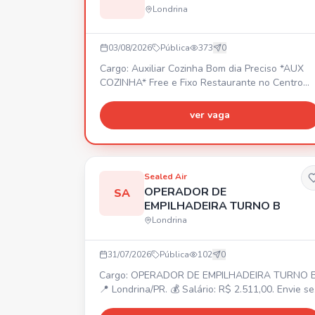
Londrina
03/08/2026
Pública
373
0
Cargo: Auxiliar Cozinha Bom dia Preciso *AUX
COZINHA* Free e Fixo Restaurante no Centro
Seg a Sab Das 07:30 as 15;30 SEXO: FEMININO
COM EXPERIÊNCIA Mandar currículo
ver vaga
Sealed Air
OPERADOR DE
SA
EMPILHADEIRA TURNO B
Londrina
31/07/2026
Pública
102
0
Cargo: OPERADOR DE EMPILHADEIRA TURNO 
📍 Londrina/PR. 💰 Salário: R$ 2.511,00. Envie s
currículo no site ou no whatsapp.