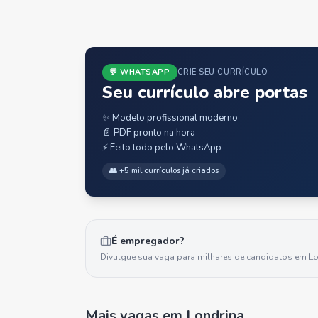
💬 WHATSAPP
CRIE SEU CURRÍCULO
Seu currículo abre portas
✨ Modelo profissional moderno
📄 PDF pronto na hora
⚡ Feito todo pelo WhatsApp
👥 +5 mil currículos já criados
É empregador?
Divulgue sua vaga para milhares de candidatos em
Lo
Mais vagas
em Londrina