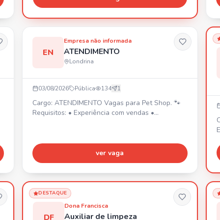
c
á
P
(
Empresa não informada
c
a
ATENDIMENTO
EN
Londrina
03/08/2026
Pública
134
1
Cargo: ATENDIMENTO Vagas para Pet Shop. 🐾
Requisitos: • Experiência com vendas •
C
Dinamismo e determinação • Habilidades com
E
organização • Proatividade • AMAR ANIMAIS
O
e
ver vaga
d
-
S
T
DESTAQUE
e
Dona Francisca
cont
Auxiliar de limpeza
DF
c