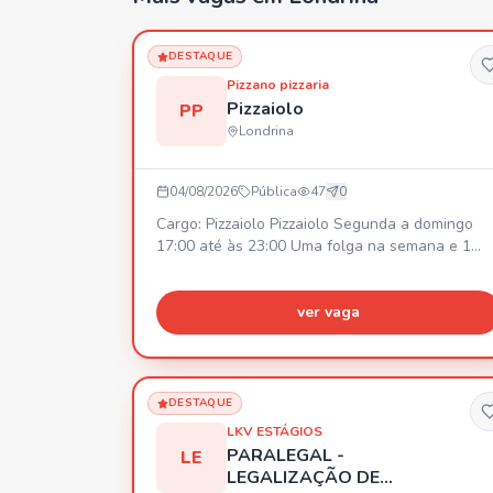
DESTAQUE
Pizzano pizzaria
Pizzaiolo
PP
Londrina
04/08/2026
Pública
47
0
Cargo: Pizzaiolo Pizzaiolo Segunda a domingo
17:00 até às 23:00 Uma folga na semana e 1
domingo no mês Salário inícial R$2800,00
podendo ajustar rápido dependendo do
desenvolvimento.
ver vaga
DESTAQUE
LKV ESTÁGIOS
PARALEGAL -
LE
LEGALIZAÇÃO DE