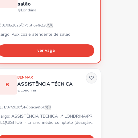
salão
Londrina
01/08/2026
Pública
228
0
argo: Aux coz e atendente de salão
ver vaga
BENMAX
ASSISTÊNCIA TÉCNICA
B
Londrina
31/07/2026
Pública
56
0
argo: ASSISTÊNCIA TÉCNICA 📍 LONDRINA/PR
EQUISITOS: - Ensino médio completo (desejável
écnico ou superior em andamento em
dministração, Logística, Eletrotécnica ou áreas