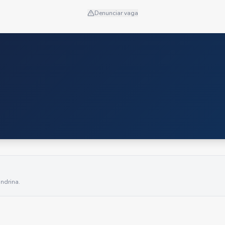
Denunciar vaga
ndrina
.