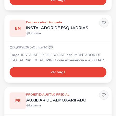
online com psicólogo/mês, Consulta nutricionista,
Consultas médicas online ilimitadas, Descontos em
farmácias e exames. ⏰Horário de trabalho: Escala 12x36,
das 12h30 às
Empresa não informada
INSTALADOR DE ESQUADRIAS
EN
Itapema
05/08/2026
Pública
1
0
Cargo: INSTALADOR DE ESQUADRIAS MONTADOR DE
ESQUADRIAS DE ALUMÍNIO com experiência e AUXILIAR
DE INSTALADOR. 📍 Balneário Camboriú e região ⏰
Segunda a Sexta-feira 💰 Salário, Vale Alimentação,
ver vaga
Bonificação e Seguro de vida. ✅ Necessário experiência
comprovada em carteira para Instalador e Montador. Não
ter medo de altura!
PROJET EXAUSTÃO PREDIAL
AUXILIAR DE ALMOXARIFADO
PE
Itapema