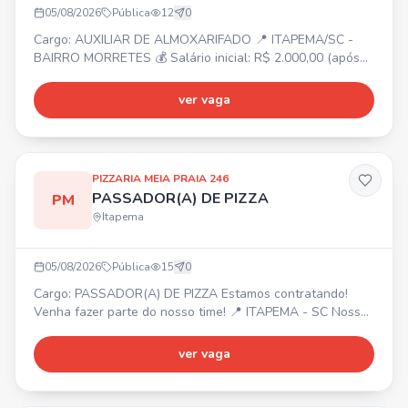
05/08/2026
Pública
12
0
Cargo: AUXILIAR DE ALMOXARIFADO 📍 ITAPEMA/SC -
BAIRRO MORRETES 💰 Salário inicial: R$ 2.000,00 (após
experiência, possibilidade de aumento) ⏰ Segunda a
sexta-feira 📋 Atividades: Organizar e cuidar do estoque;
ver vaga
Contar e conferir o estoque; Entregar peças e materiais à
produção; Separar parafusos, peças e materiais; Dar baixa
no sistema; Organizar prateleiras e manter estoque;
PIZZARIA MEIA PRAIA 246
PASSADOR(A) DE PIZZA
PM
Itapema
05/08/2026
Pública
15
0
Cargo: PASSADOR(A) DE PIZZA Estamos contratando!
Venha fazer parte do nosso time! 📍 ITAPEMA - SC Nossa
empresa oferece: Ótimo ambiente de trabalho,
oportunidade de crescimento, reconhecimento e
ver vaga
valorização. Interessados, entrem em contato com Gabriel
para mais informações.