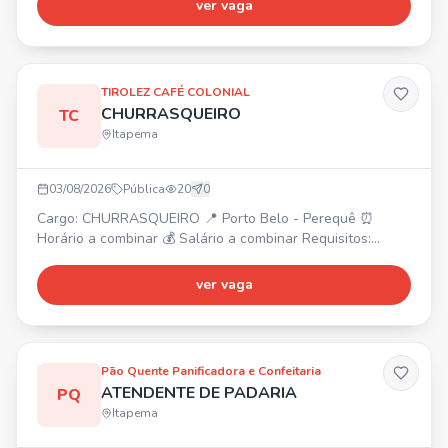
ver vaga
entradas e saídas no sistema; • Manter o almoxarifado
organizado, limpo e seguro; • Realizar inventários
periódicos e controle de estoque; • Atender solicitações
de materiais das
TIROLEZ CAFÉ COLONIAL
CHURRASQUEIRO
TC
Itapema
03/08/2026
Pública
20
0
Cargo: CHURRASQUEIRO 📍 Porto Belo - Perequê ⏰
Horário a combinar 💰 Salário a combinar Requisitos:
Experiência na função Conhecimento de tipos e pontos de
carnes Agilidade e organização Comprometimento e
ver vaga
trabalho em equipe
Pão Quente Panificadora e Confeitaria
ATENDENTE DE PADARIA
PQ
Itapema