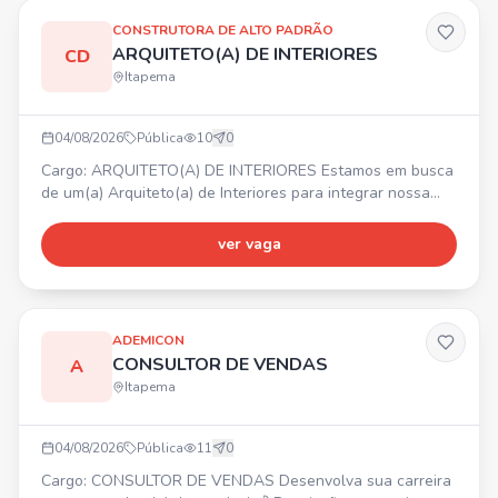
CONSTRUTORA DE ALTO PADRÃO
ARQUITETO(A) DE INTERIORES
CD
Itapema
04/08/2026
Pública
10
0
Cargo: ARQUITETO(A) DE INTERIORES Estamos em busca
de um(a) Arquiteto(a) de Interiores para integrar nossa
equipe. 📍 Itapema/SC. Principais atividades:
desenvolvimento de projetos de interiores, elaboração de
ver vaga
layouts, modelagem 3D, levantamento de medidas,
acompanhamento de obras, contato com clientes e
fornecedores. Requisitos: graduação em Arquitetura e
Urbanismo, CAU ati
ADEMICON
CONSULTOR DE VENDAS
A
Itapema
04/08/2026
Pública
11
0
Cargo: CONSULTOR DE VENDAS Desenvolva sua carreira