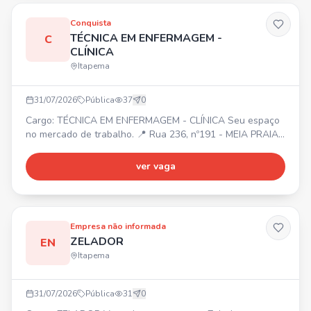
fornecedores. 🎯 Requisitos: Graduação em Arquitetura e
Urbanismo, CAU ativo, e
Conquista
TÉCNICA EM ENFERMAGEM -
C
CLÍNICA
Itapema
31/07/2026
Pública
37
0
Cargo: TÉCNICA EM ENFERMAGEM - CLÍNICA Seu espaço
no mercado de trabalho. 📍 Rua 236, nº191 - MEIA PRAIA
(Itapema)
ver vaga
Empresa não informada
ZELADOR
EN
Itapema
31/07/2026
Pública
31
0