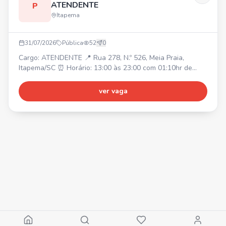
ATENDENTE
P
Itapema
31/07/2026
Pública
52
0
Cargo: ATENDENTE 📍 Rua 278, N.º 526, Meia Praia,
Itapema/SC ⏰ Horário: 13:00 às 23:00 com 01:10hr de
intervalo. Duas folgas semanais (Escala 5x2). ✅
Requisitos: Ensino médio completo; Ter 18 anos ou mais.
ver vaga
🎁 Benefícios: Vale transporte, alimentação/refeição, plano
de saúde Unimed, associação de funcionários (assistência
odontológica + benefícios), bônus por resultado + partic