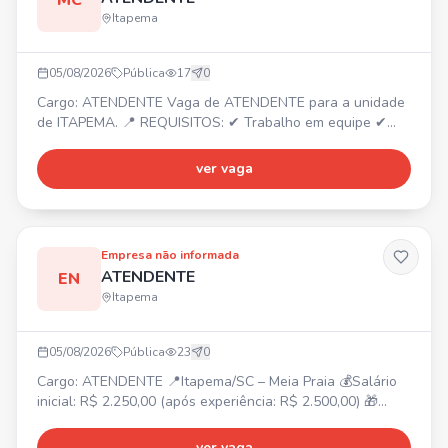
MC
Itapema
05/08/2026
Pública
17
0
Cargo: ATENDENTE Vaga de ATENDENTE para a unidade
de ITAPEMA. 📍 REQUISITOS: ✔ Trabalho em equipe ✔
Dedicado ✔ Responsável ✔ Organizado Envie seu
currículo por WhatsApp e faça parte do nosso time!
ver vaga
Empresa não informada
ATENDENTE
EN
Itapema
05/08/2026
Pública
23
0
Cargo: ATENDENTE 📍Itapema/SC – Meia Praia 💰Salário
inicial: R$ 2.250,00 (após experiência: R$ 2.500,00) 🎁
Benefícios: Vale-alimentação R$ 250,00, Adicional
noturno, Bonificação por metas, Gympass, 2 consultas
ver vaga