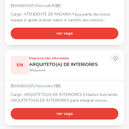
03/08/2026
Pública
45
0
Cargo: ATENDENTE DE PADARIA Faça parte da nossa
equipe e ajude a levar sabor e carinho aos nossos
clientes todos os dias! ⏰ HORÁRIO: 13h às 20h
(fechamento) 💰 SALÁRIO: A COMBINAR ✅ REQUISITO:
ver vaga
Experiência com padaria (será um diferencial!)
Empresa não informada
ARQUITETO(A) DE INTERIORES
EN
Itapema
03/08/2026
Pública
13
0
Cargo: ARQUITETO(A) DE INTERIORES Estamos buscando
ARQUITETO(A) DE INTERIORES para integrar nossa
equipe. 📍 Itapema/SC. ✅ Atividades: Desenvolvimento de
projetos, layouts, memoriais, especificação de materiais,
ver vaga
modelagem 3D, levantamento de medidas,
acompanhamento de obras, contato com clientes e