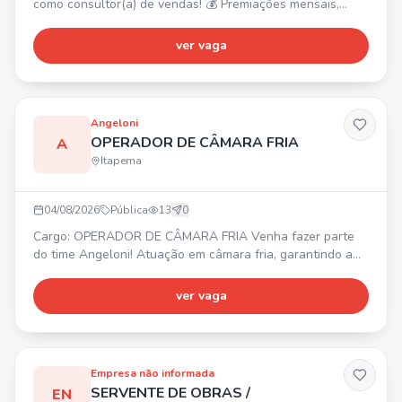
como consultor(a) de vendas! 💰 Premiações mensais,
trimestrais e anuais. Requisitos: Não exige experiência,
comprometimento, boa comunicação e proatividade. 📍
ver vaga
Oportunidade para unidade de Itapema.
Angeloni
OPERADOR DE CÂMARA FRIA
A
Itapema
04/08/2026
Pública
13
0
Cargo: OPERADOR DE CÂMARA FRIA Venha fazer parte
do time Angeloni! Atuação em câmara fria, garantindo a
correta armazenagem, separação e movimentação de
mercadorias. Controle de validade, qualidade e
ver vaga
conservação dos itens. Organização e limpeza do
ambiente. 📍 Porto Belo, SC (CD Angeloni). ⏰ Diversos
horários. Requisitos: Agilidade, atenção, responsabilidade,
comprometimento e
Empresa não informada
SERVENTE DE OBRAS /
EN