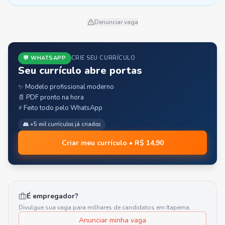
Denunciar vaga
💬 WHATSAPP
CRIE SEU CURRÍCULO
Seu currículo abre portas
✨ Modelo profissional moderno
📄 PDF pronto na hora
⚡ Feito todo pelo WhatsApp
👥 +5 mil currículos já criados
Criar meu currículo • R$ 14,90
É empregador?
Divulgue sua vaga para milhares de candidatos em
Itapema
.
Anunciar minha vaga