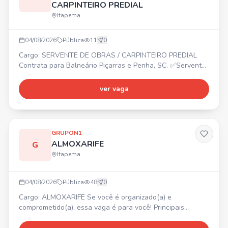
CARPINTEIRO PREDIAL
Itapema
04/08/2026
Pública
11
0
Cargo: SERVENTE DE OBRAS / CARPINTEIRO PREDIAL
Contrata para Balneário Piçarras e Penha, SC. ✅Servente
de Obras ✅Carpinteiro Predial
ver vaga
GRUPON1
ALMOXARIFE
G
Itapema
04/08/2026
Pública
48
0
Cargo: ALMOXARIFE Se você é organizado(a) e
comprometido(a), essa vaga é para você! Principais
atividades: • Receber, conferir e armazenar materiais e
equipamentos; • Realizar lançamentos e controlar