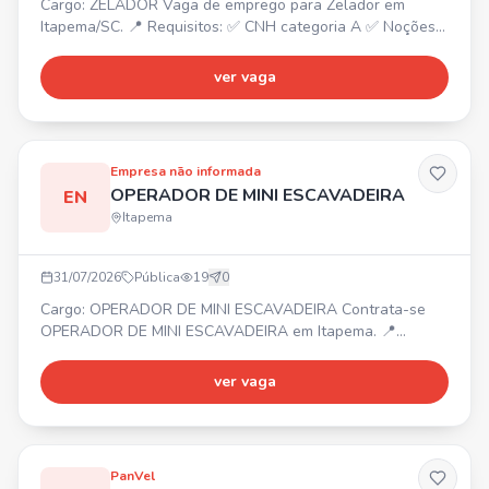
Cargo: ZELADOR Vaga de emprego para Zelador em
Itapema/SC. 📍 Requisitos: ✅ CNH categoria A ✅ Noções
básicas de manutenção Envie seu currículo!
ver vaga
Empresa não informada
OPERADOR DE MINI ESCAVADEIRA
EN
Itapema
31/07/2026
Pública
19
0
Cargo: OPERADOR DE MINI ESCAVADEIRA Contrata-se
OPERADOR DE MINI ESCAVADEIRA em Itapema. 📍
Itapema ⏰ Segunda a sexta 💰 Salário + almoço
Requisitos: • Experiência na função Entre em contato por
ver vaga
mensagem.
PanVel