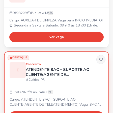
06/08/2026
Pública
15
0
Cargo: AUXILIAR DE LIMPEZA Vaga para INÍCIO IMEDIATO!
⏰ Segunda à Sexta e Sábado: 09h40 às 18h00 (1h de
intervalo). 📍 LOCAL DE TRABALHO: CIC. 💰 SALÁRIO: R$
1.900,00. 🎁 BENEFÍCIOS: Alimentação R$ 494,00 (no
ver vaga
local) e Vale Transporte (para quem optar). Envie seu
currículo!
DESTAQUE
Concentrix
ATENDENTE SAC – SUPORTE AO
C
CLIENTE(AGENTE DE
TELEATENDIMENTO)
Curitiba-PR
06/08/2026
Pública
39
0
Cargo: ATENDENTE SAC – SUPORTE AO
CLIENTE(AGENTE DE TELEATENDIMENTO) Vaga: SAC /
Suporte ao Cliente – Quinto Andar 📍 Presencial – Centro