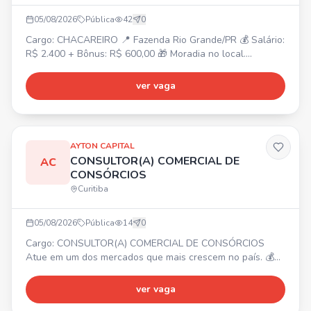
05/08/2026
Pública
42
0
Cargo: CHACAREIRO 📍 Fazenda Rio Grande/PR 💰 Salário:
R$ 2.400 + Bônus: R$ 600,00 🎁 Moradia no local.
Atividades: Manutenção e conservação da chácara, corte
de grama, jardim, horta, pomar, limpeza e pequenos
ver vaga
reparos. Requisitos: Experiência como chacareiro/caseiro,
conhecimento em manutenção geral, jardinagem, roçada e
noções básicas de reparos. Responsável e comprometido.
AYTON CAPITAL
CONSULTOR(A) COMERCIAL DE
AC
CONSÓRCIOS
Curitiba
05/08/2026
Pública
14
0
Cargo: CONSULTOR(A) COMERCIAL DE CONSÓRCIOS
Atue em um dos mercados que mais crescem no país. 💰
Ajuda de custo R$ 3.000,00 + comissão OU modelo 100%
comissionado sem teto de ganhos. ✨ Para início imediato.
ver vaga
🧑‍💻 Treinamento completo, suporte e ferramentas. 📈