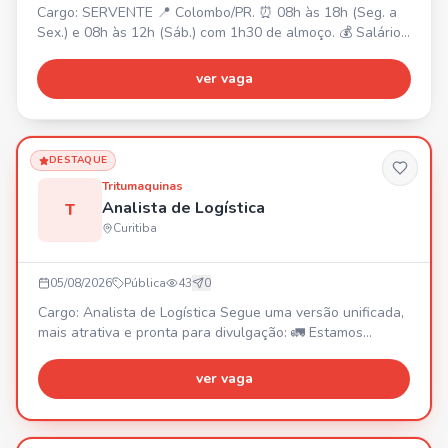
Cargo: SERVENTE 📍 Colombo/PR. ⏰ 08h às 18h (Seg. a
Sex.) e 08h às 12h (Sáb.) com 1h30 de almoço. 💰 Salário
R$2.120,00 + Cesta Básica + Vale Transporte. Requisitos:
• Disposição para esforço físico. • Fácil acesso ao Centro
ver vaga
de Colombo. Responsabilidades: • Auxiliar em produção,
manutenção e operações. • Carregamento,
descarregamento e movimentação de materiais. •
Organizaçã
DESTAQUE
Tritumaquinas
Analista de Logística
T
Curitiba
05/08/2026
Pública
43
0
Cargo: Analista de Logística Segue uma versão unificada,
mais atrativa e pronta para divulgação: 🚛 Estamos
contratando: Analista de Logística Venha fazer parte da
equipe da Tritumaquinas! Se você é uma pessoa
ver vaga
organizada, proativa, gosta de desafios e possui
experiência em logística de transportes, essa
oportunidade é para você! 📍 Boqueirão – Curitiba/PR