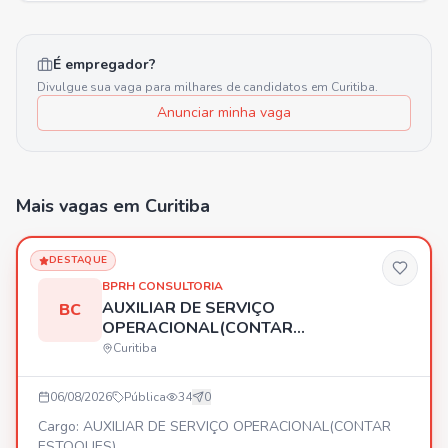
É empregador?
Divulgue sua vaga para milhares de candidatos em
Curitiba
.
Anunciar minha vaga
Mais vagas
em Curitiba
DESTAQUE
BPRH CONSULTORIA
AUXILIAR DE SERVIÇO
BC
OPERACIONAL(CONTAR
ESTOQUES)
Curitiba
06/08/2026
Pública
34
0
Cargo: AUXILIAR DE SERVIÇO OPERACIONAL(CONTAR
ESTOQUES)