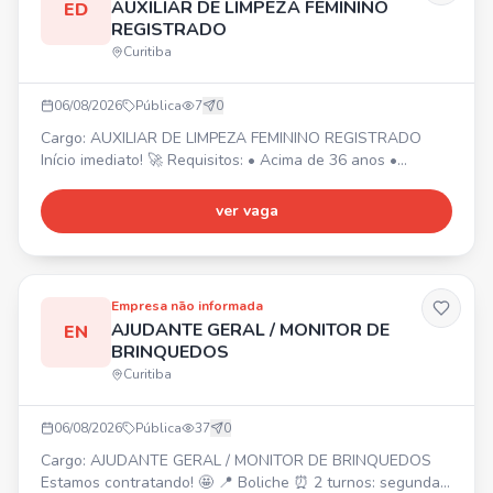
AUXILIAR DE LIMPEZA FEMININO
ED
REGISTRADO
Curitiba
06/08/2026
Pública
7
0
Cargo: AUXILIAR DE LIMPEZA FEMININO REGISTRADO
Início imediato! 🚀 Requisitos: • Acima de 36 anos •
Experiência na área da limpeza • Residir em Curitiba,
próximo aos bairros Água Verde e Boqueirão 📍 Jornada
ver vaga
de trabalho: • Seg, Qua, Sex: 7h às 11h (Água Verde) ⏰ •
Ter, Qui: 8h às 14h15 (Boqueirão) ⏰ Local: Bairros Água
Verde e Boqueirão. Trabalhará em 2 clientes.
Empresa não informada
AJUDANTE GERAL / MONITOR DE
EN
BRINQUEDOS
Curitiba
06/08/2026
Pública
37
0
Cargo: AJUDANTE GERAL / MONITOR DE BRINQUEDOS
Estamos contratando! 🤩 📍 Boliche ⏰ 2 turnos: segunda