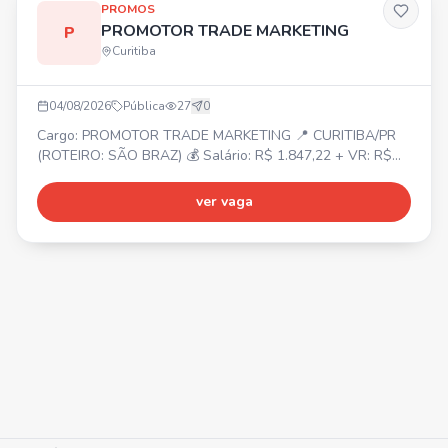
PROMOS
PROMOTOR TRADE MARKETING
P
Curitiba
04/08/2026
Pública
27
0
Cargo: PROMOTOR TRADE MARKETING 📍 CURITIBA/PR
(ROTEIRO: SÃO BRAZ) 💰 Salário: R$ 1.847,22 + VR: R$
40,90/dia + VT (conforme relatório). 🎁 Benefícios: Celular
e internet fornecidos pela empresa. ⏰ Horário: Seg. a Sex.
ver vaga
07h-16h e Sáb. 07h-11h. 📝 Requisitos: • Experiência
como promotor ou repositor. • Ensino Médio incompleto. •
Facilidade com app de pesquisa. • Diferencial: ter