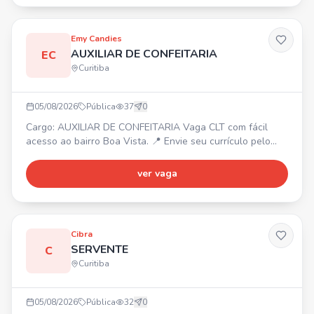
Crescimento e reconhecimento. Envie seu currículo para
julianasouza.axton@gmail.com ou entre em contato pelo
WhatsApp.
Emy Candies
AUXILIAR DE CONFEITARIA
EC
Curitiba
05/08/2026
Pública
37
0
Cargo: AUXILIAR DE CONFEITARIA Vaga CLT com fácil
acesso ao bairro Boa Vista. 📍 Envie seu currículo pelo
WhatsApp.
ver vaga
Cibra
SERVENTE
C
Curitiba
05/08/2026
Pública
32
0