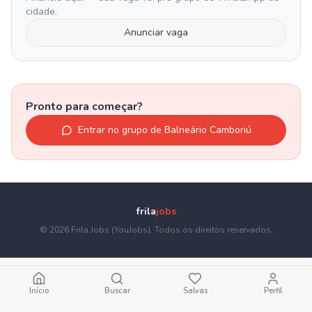
cidade.
Anunciar vaga
Pronto para começar?
Entrar no grupo de
Balneário Camboriú
frila
jobs
© 2026 Frila Jobs (YouJobs). Todos os direitos reservados.
Início
Buscar
Salvas
Perfil