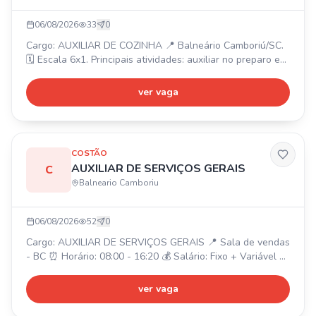
06/08/2026
33
0
Cargo: AUXILIAR DE COZINHA 📍 Balneário Camboriú/SC.
🗓️ Escala 6x1. Principais atividades: auxiliar no preparo e
montagem dos alimentos, higienizar e organizar
ingredientes, apoiar a equipe de cozinha, manter a limpeza
ver vaga
e organização. ✅ Requisitos: experiência será um
diferencial, organização, responsabilidade, boa
comunicação, disponibilidade de horários. 💰 Oferecemos:
salár
COSTÃO
AUXILIAR DE SERVIÇOS GERAIS
C
Balneario Camboriu
06/08/2026
52
0
Cargo: AUXILIAR DE SERVIÇOS GERAIS 📍 Sala de vendas
- BC ⏰ Horário: 08:00 - 16:20 💰 Salário: Fixo + Variável 🎁
Benefícios: Alimentação no local, Cesta básica, Plano de
Saúde e Odontológico.
ver vaga