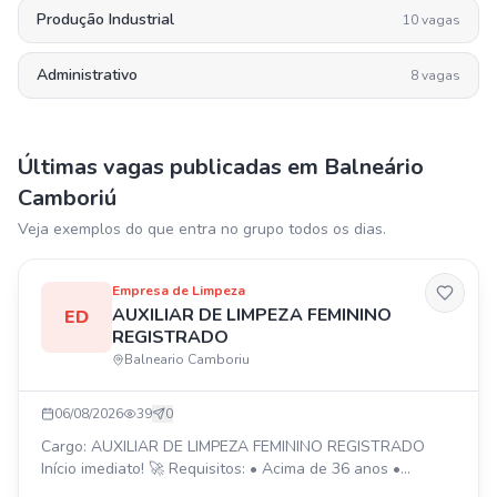
Produção Industrial
10
vagas
Administrativo
8
vagas
Últimas vagas publicadas em
Balneário
Camboriú
Veja exemplos do que entra no grupo todos os dias.
Empresa de Limpeza
AUXILIAR DE LIMPEZA FEMININO
ED
REGISTRADO
Balneario Camboriu
06/08/2026
39
0
Cargo: AUXILIAR DE LIMPEZA FEMININO REGISTRADO
Início imediato! 🚀 Requisitos: • Acima de 36 anos •
Experiência na área da limpeza • Residir em Curitiba,