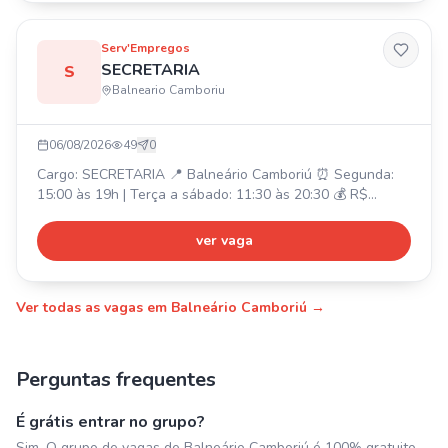
Serv'Empregos
SECRETARIA
S
Balneario Camboriu
06/08/2026
49
0
Cargo: SECRETARIA 📍 Balneário Camboriú ⏰ Segunda:
15:00 às 19h | Terça a sábado: 11:30 às 20:30 💰 R$
2.362,00 + quebra de caixa R$ 826,70 (seg a sab)
Atividades: Atendimento ao público presencial e online,
ver vaga
caixa, auxílio para um bom andamento do salão, cuidado
com o cliente e ambiente. Requisito: Ter experiência na
função.
Ver todas as vagas em
Balneário Camboriú
→
Perguntas frequentes
É grátis entrar no grupo?
Sim. O grupo de vagas de Balneário Camboriú é 100% gratuito,